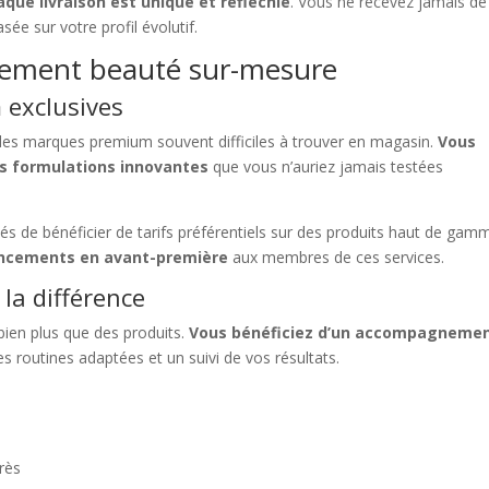
aque livraison est unique et réfléchie
. Vous ne recevez jamais de
ée sur votre profil évolutif.
nement beauté sur-mesure
 exclusives
à des marques premium souvent difficiles à trouver en magasin.
Vous
es formulations innovantes
que vous n’auriez jamais testées
s de bénéficier de tarifs préférentiels sur des produits haut de gam
ancements en avant-première
aux membres de ces services.
 la différence
ien plus que des produits.
Vous bénéficiez d’un accompagneme
es routines adaptées et un suivi de vos résultats.
rès