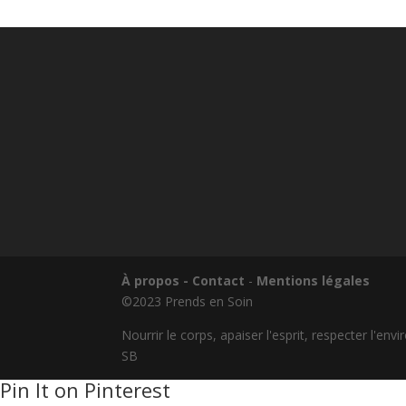
À propos - Contact
-
Mentions légales
©2023 Prends en Soin
Nourrir le corps, apaiser l'esprit, respecter l'en
SB
Pin It on Pinterest