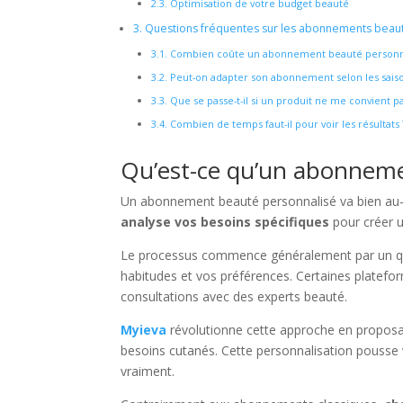
2.3.
Optimisation de votre budget beauté
3.
Questions fréquentes sur les abonnements beau
3.1.
Combien coûte un abonnement beauté personna
3.2.
Peut-on adapter son abonnement selon les saiso
3.3.
Que se passe-t-il si un produit ne me convient pa
3.4.
Combien de temps faut-il pour voir les résultats 
Qu’est-ce qu’un abonneme
Un abonnement beauté personnalisé va bien au-
analyse vos besoins spécifiques
pour créer u
Le processus commence généralement par un ques
habitudes et vos préférences. Certaines platef
consultations avec des experts beauté.
Myieva
révolutionne cette approche en proposa
besoins cutanés. Cette personnalisation pousse
vraiment.