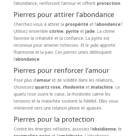
l’abondance, renforcent l’amour et offrent
protection
.
Pierres pour attirer l’abondance
Cherchez-vous à attirer la
prospérité
et l’
abondance
?
Utilisez ensemble
citrine
,
pyrite
et
jade
. La citrine
favorise la créativité et la confiance. La pyrite est
reconnue pour amener richesses. Et le jade apporte
l’harmonie et la paix. Ces pierres unies débloquent
l’
abondance
.
Pierres pour renforcer l’amour
Pour plus d’
amour
et de solidité dans les relations,
choisissez
quartz rose
,
rhodonite
et
malachite
. Le
quartz rose ouvre le cœur, la rhodonite calme les
tensions et la malachite soutient la fidélité. Elles vous
mèneront vers une relation pleine et apaisée.
Pierres pour la protection
Contre les énergies néfastes, associez l’
obsidienne
, le
tourmaline noire
et l’
améthyste
. L’obsidienne