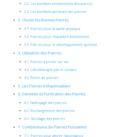
2.2.
Les bienfaits émotionnels des pierres
2.3.
Les bienfaits spirituels des pierres
3.
Choisir les Bonnes Pierres
3.1.
Pierres pour la santé physique
3.2.
Pierres pour l’équilibre émotionnel
3.3.
Pierres pour le développement spirituel
4.
Utilisation des Pierres
4.1.
Pierres à porter sur soi
4.2.
Lithothérapie par le contact
4.3.
Élixirs de pierres
5.
Les Pierres Indispensables
6.
Entretien et Purification des Pierres
6.1.
Nettoyage des pierres
6.2.
Rechargement des pierres
6.3.
Stockage des pierres
7.
Combinaisons de Pierres Puissantes
7.1.
Pierres pour attirer l’abondance