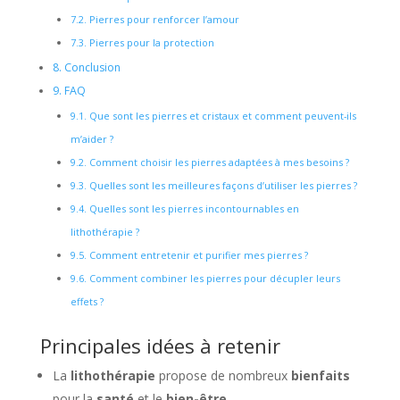
7.2.
Pierres pour renforcer l’amour
7.3.
Pierres pour la protection
8.
Conclusion
9.
FAQ
9.1.
Que sont les pierres et cristaux et comment peuvent-ils
m’aider ?
9.2.
Comment choisir les pierres adaptées à mes besoins ?
9.3.
Quelles sont les meilleures façons d’utiliser les pierres ?
9.4.
Quelles sont les pierres incontournables en
lithothérapie ?
9.5.
Comment entretenir et purifier mes pierres ?
9.6.
Comment combiner les pierres pour décupler leurs
effets ?
Principales idées à retenir
La
lithothérapie
propose de nombreux
bienfaits
pour la
santé
et le
bien-être
.