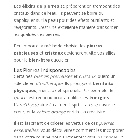
Les
élixirs de pierres
se préparent en trempant des
cristaux dans de l’eau. Ils peuvent se boire ou
s’appliquer sur la peau pour des effets purifiants et
revigorants. C’est une excellente manière d’absorber
les qualités des pierres.
Peu importe la méthode choisie, les
pierres
précieuses
et
cristaux
deviendront vite vos alliés
pour le
bien-être
quotidien.
Les Pierres Indispensables
Certaines
pierres précieuses
et
cristaux
jouent un
rôle clé en
lithothérapie
. Ils prodiguent
bienfaits
physiques
, mentaux et spirituels. Par exemple, le
quartz
est reconnu pour amplifier les
énergies
.
L’
améthyste
aide à calmer l’esprit. La
rose
ouvre le
cœur, et la
calcite orange
enrichit la créativité.
Il est fascinant d’explorer les vertus de ces
pierres
essentielles
. Vous découvrirez comment les incorporer
dans votre routine pour augmenter votre
harmonie
. Et