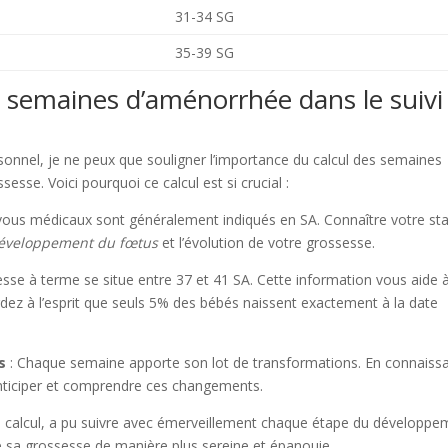
31-34 SG
35-39 SG
s semaines d’aménorrhée dans le suivi
onnel, je ne peux que souligner l’importance du calcul des semaines
esse. Voici pourquoi ce calcul est si crucial :
ous médicaux sont généralement indiqués en SA. Connaître votre st
développement du fœtus
et l’évolution de votre grossesse.
sse à terme se situe entre 37 et 41 SA. Cette information vous aide 
rdez à l’esprit que seuls 5% des bébés naissent exactement à la date
s
: Chaque semaine apporte son lot de transformations. En connaiss
nticiper et comprendre ces changements.
e calcul, a pu suivre avec émerveillement chaque étape du développe
re sa grossesse de manière plus sereine et épanouie.