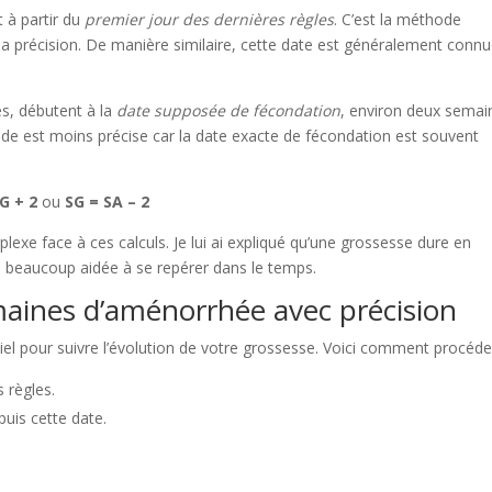
t à partir du
premier jour des dernières règles
. C’est la méthode
 sa précision. De manière similaire, cette date est généralement conn
les, débutent à la
date supposée de fécondation
, environ deux semai
ode est moins précise car la date exacte de fécondation est souvent
G + 2
ou
SG = SA – 2
lexe face à ces calculs. Je lui ai expliqué qu’une grossesse dure en
a beaucoup aidée à se repérer dans le temps.
aines d’aménorrhée avec précision
el pour suivre l’évolution de votre grossesse. Voici comment procéder
 règles.
uis cette date.