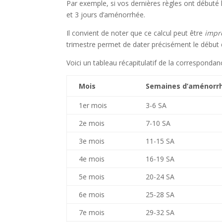
Par exemple, si vos dernières règles ont débuté
et 3 jours d’aménorrhée.
Il convient de noter que ce calcul peut être
impré
trimestre permet de dater précisément le début 
Voici un tableau récapitulatif de la corresponda
Mois
Semaines d’aménorrh
1er mois
3-6 SA
2e mois
7-10 SA
3e mois
11-15 SA
4e mois
16-19 SA
5e mois
20-24 SA
6e mois
25-28 SA
7e mois
29-32 SA