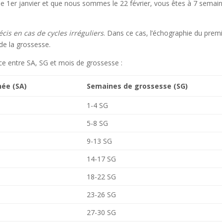
 le 1er janvier et que nous sommes le 22 février, vous êtes à 7 semai
cis en cas de cycles irréguliers
. Dans ce cas, l’échographie du prem
de la grossesse.
nce entre SA, SG et mois de grossesse :
ée (SA)
Semaines de grossesse (SG)
1-4 SG
5-8 SG
9-13 SG
14-17 SG
18-22 SG
23-26 SG
27-30 SG