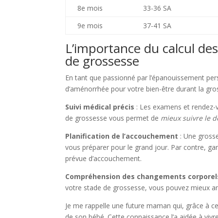
8e mois
33-36 SA
9e mois
37-41 SA
L’importance du calcul de
de grossesse
En tant que passionné par l’épanouissement pers
d’aménorrhée pour votre bien-être durant la gross
Suivi médical précis
: Les examens et rendez-v
de grossesse vous permet de
mieux suivre le 
Planification de l’accouchement
: Une grosse
vous préparer pour le grand jour. Par contre, ga
prévue d’accouchement.
Compréhension des changements corporel
votre stade de grossesse, vous pouvez mieux a
Je me rappelle une future maman qui, grâce à c
de son bébé. Cette connaissance l’a aidée à viv