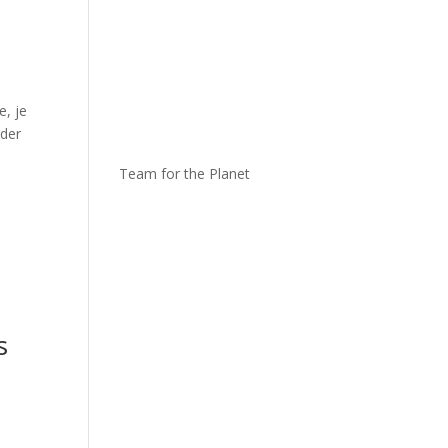
e, je
ider
Team for the Planet
s