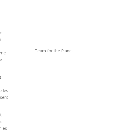
c
n
Team for the Planet
omme
ve
e
s
e les
ssent
t
le
 les