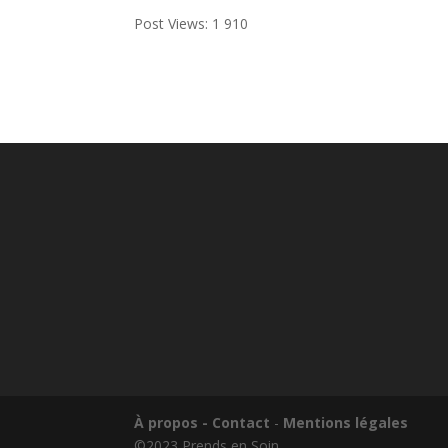
Post Views:
1 910
À propos - Contact
-
Mentions légales
©2023 Prends en Soin