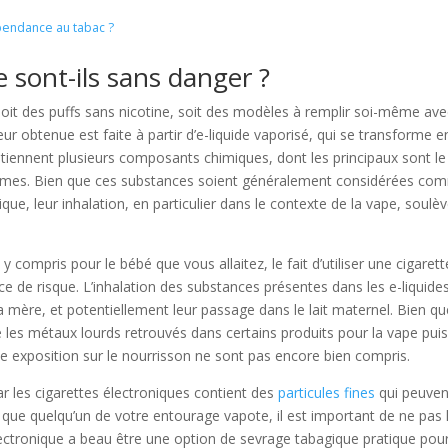
pendance au tabac ?
e sont-ils sans danger ?
soit des puffs sans nicotine, soit des modèles à remplir soi-même ave
eur obtenue est faite à partir d’e-liquide vaporisé, qui se transforme e
ntiennent plusieurs composants chimiques, dont les principaux sont le
s arômes. Bien que ces substances soient généralement considérées c
que, leur inhalation, en particulier dans le contexte de la vape, soulè
y compris pour le bébé que vous allaitez, le fait d’utiliser une cigarett
ce de risque. L’inhalation des substances présentes dans les e-liquide
a mère, et potentiellement leur passage dans le lait maternel. Bien qu
es métaux lourds retrouvés dans certains produits pour la vape pui
e exposition sur le nourrisson ne sont pas encore bien compris.
ar les cigarettes électroniques contient des
particules fines
qui peuven
 que quelqu’un de votre entourage vapote, il est important de ne pas 
électronique a beau être une option de sevrage tabagique pratique pour