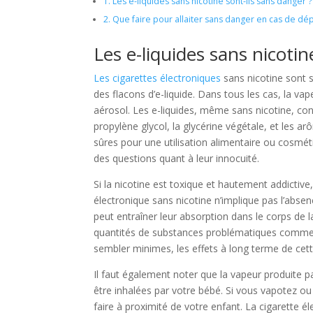
1.
Les e-liquides sans nicotine sont-ils sans danger ?
2.
Que faire pour allaiter sans danger en cas de dé
Les e-liquides sans nicotin
Les cigarettes électroniques
sans nicotine sont 
des flacons d’e-liquide. Dans tous les cas, la vap
aérosol. Les e-liquides, même sans nicotine, co
propylène glycol, la glycérine végétale, et le
sûres pour une utilisation alimentaire ou cosméti
des questions quant à leur innocuité.
Si la nicotine est toxique et hautement addictive, 
électronique sans nicotine n’implique pas l’absen
peut entraîner leur absorption dans le corps de l
quantités de substances problématiques comme l
sembler minimes, les effets à long terme de cett
Il faut également noter que la vapeur produite p
être inhalées par votre bébé. Si vous vapotez ou
faire à proximité de votre enfant. La cigarette 