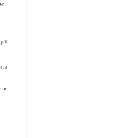
 en
u’il
, il
r un