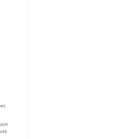
mes
ivent
ntit