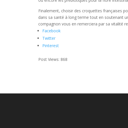
ou encore les prébiotiques pour la flore intestin
Finalement, choisir des croquettes françaises pou
dans sa santé à long terme tout en soutenant un
compagnon vous en remerciera par sa vitalité re
Facebook
Twitter
Pinterest
Post Views:
868