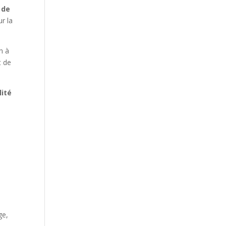
 de
r la
n à
t de
lité
ge,