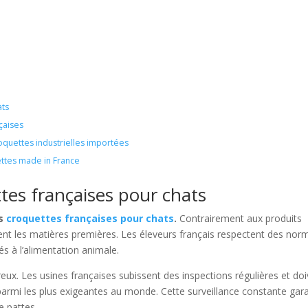
ats
çaises
oquettes industrielles importées
uettes made in France
tes françaises pour chats
es
croquettes françaises pour chats
.
Contrairement aux produits
nt les matières premières. Les éleveurs français respectent des nor
és à l’alimentation animale.
reux. Les usines françaises subissent des inspections régulières et do
rmi les plus exigeantes au monde. Cette surveillance constante gara
 pattes.