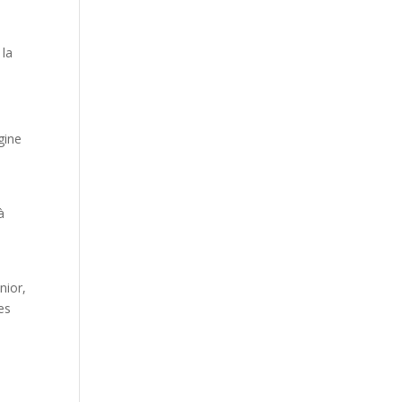
 la
gine
à
nior,
es