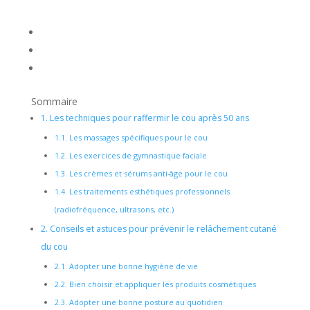
Sommaire
1.
Les techniques pour raffermir le cou après 50 ans
1.1.
Les massages spécifiques pour le cou
1.2.
Les exercices de gymnastique faciale
1.3.
Les crèmes et sérums anti-âge pour le cou
1.4.
Les traitements esthétiques professionnels
(radiofréquence, ultrasons, etc.)
2.
Conseils et astuces pour prévenir le relâchement cutané
du cou
2.1.
Adopter une bonne hygiène de vie
2.2.
Bien choisir et appliquer les produits cosmétiques
2.3.
Adopter une bonne posture au quotidien