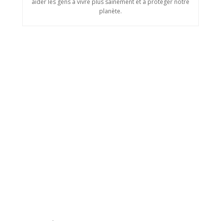
aider les gens à vivre plus sainement et à protéger notre
planète.