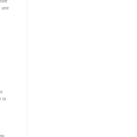
tive
, une
is
 la
 de