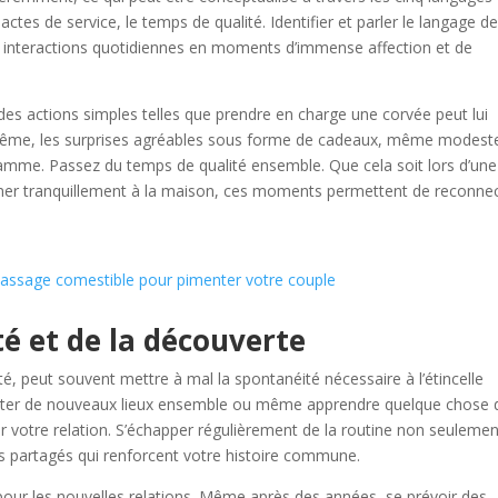
actes de service, le temps de qualité. Identifier et parler le langage d
s interactions quotidiennes en moments d’immense affection et de
, des actions simples telles que prendre en charge une corvée peut lui
même, les surprises agréables sous forme de cadeaux, même modest
lamme. Passez du temps de qualité ensemble. Que cela soit lors d’une
er tranquillement à la maison, ces moments permettent de reconne
massage comestible pour pimenter votre couple
é et de la découverte
ité, peut souvent mettre à mal la spontanéité nécessaire à l’étincelle
visiter de nouveaux lieux ensemble ou même apprendre quelque chose 
r votre relation. S’échapper régulièrement de la routine non seulemen
s partagés qui renforcent votre histoire commune.
e pour les nouvelles relations. Même après des années, se prévoir des