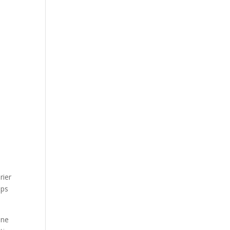
rier
mps
une