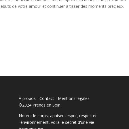
 débuts de votre amour et continuer à tisser des moments précieux.
À propos - Contact
-
Mentions légales
©2024 Prends en Soin
Nourrir le corps, apaiser l'esprit, respecter
l'environnement, voilà le secret d'une vie
harmonieuse.