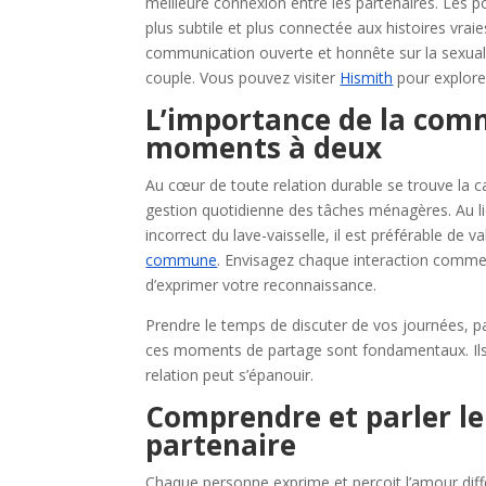
meilleure connexion entre les partenaires. Les po
plus subtile et plus connectée aux histoires vraie
communication ouverte et honnête sur la sexualité
couple. Vous pouvez visiter
Hismith
pour explorer
L’importance de la com
moments à deux
Au cœur de toute relation durable se trouve la
gestion quotidienne des tâches ménagères. Au l
incorrect du lave-vaisselle, il est préférable de 
commune
. Envisagez chaque interaction comme
d’exprimer votre reconnaissance.
Prendre le temps de discuter de vos journées, 
ces moments de partage sont fondamentaux. Ils r
relation peut s’épanouir.
Comprendre et parler le
partenaire
Chaque personne exprime et perçoit l’amour diff