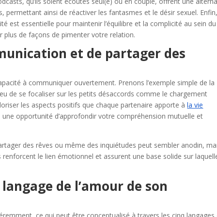
dcasts, qu’ils soient écoutés seul(e) ou en couple, offrent une alterna
s, permettant ainsi de réactiver les fantasmes et le désir sexuel. Enfin
 est essentielle pour maintenir l’équilibre et la complicité au sein du
 plus de façons de pimenter votre relation.
munication et de partager des
 capacité à communiquer ouvertement. Prenons l’exemple simple de la
ieu de se focaliser sur les petits désaccords comme le chargement
valoriser les aspects positifs que chaque partenaire apporte à
la vie
 une opportunité d’approfondir votre compréhension mutuelle et
partager des rêves ou même des inquiétudes peut sembler anodin, ma
enforcent le lien émotionnel et assurent une base solide sur laquelle
 langage de l’amour de son
éremment, ce qui peut être conceptualisé à travers les cinq langages