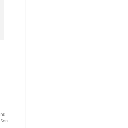
ans
. Son