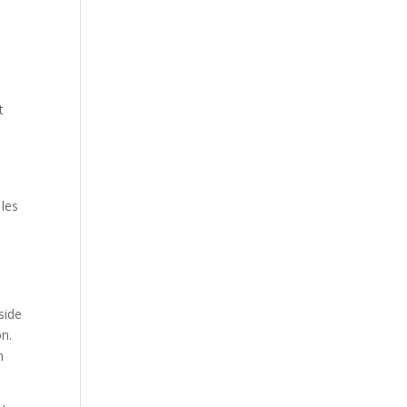
t
.
 les
side
on.
n