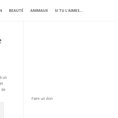
N
BEAUTÉ
ANIMAUX
SI TU L’AIMES…
e
 à un
et
é de
Faire un don