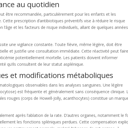
lance au quotidien
peut être recommandée, particulièrement pour les enfants et les
Cette prescription d’antibiotiques préventifs vise à réduire le risque
n l’âge et les facteurs de risque individuels, allant de quelques années
site une vigilance constante. Toute fièvre, même légère, doit être
e et justifie une consultation immédiate. Cette réactivité peut faire
pticémie potentiellement mortelle. Les patients doivent informer
é qu’ils consultent de leur statut asplénique.
es et modifications métaboliques
ématologiques observables dans les analyses sanguines. Une légère
cytose) est fréquente et généralement sans conséquence clinique. 
es rouges (corps de Howell-Jolly, acanthocytes) constitue un marqu
ement après l’ablation de la rate. D’autres organes, notamment le f
ellement les fonctions spléniques perdues. Cette compensation expli