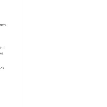
ement
inal
nes
 23-