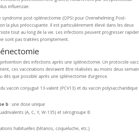
lus influenzae.
 de syndrome post-splénectomie (OPSI pour Overwhelming Post-
on la plus préoccupante. Il est particulièrement élevé dans les deux
rsiste tout au long de la vie. Les infections peuvent progresser rapid
s ne sont pas traitées promptement.
plénectomie
la prévention des infections après une splénectomie. Un protocole vacc
ement, ces vaccinations devraient être réalisées au moins deux semai
 ou dès que possible après une splénectomie d’urgence.
du vaccin conjugué 13-valent (PCV13) et du vaccin polysaccharidique
pe b
: une dose unique
uadrivalents (A, C, Y, W-135) et sérogroupe B
ations habituelles (tétanos, coqueluche, etc.)