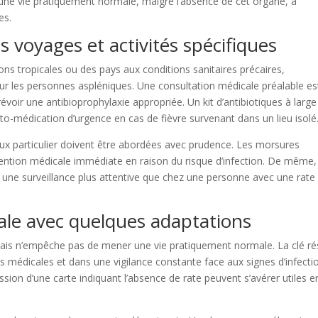
une vie pratiquement normale, malgré l’absence de cet organe, à
es.
voyages et activités spécifiques
ons tropicales ou des pays aux conditions sanitaires précaires,
r les personnes aspléniques. Une consultation médicale préalable es
évoir une antibioprophylaxie appropriée. Un kit d’antibiotiques à large
to-médication d’urgence en cas de fièvre survenant dans un lieu isolé
eux particulier doivent être abordées avec prudence. Les morsures
ntion médicale immédiate en raison du risque d’infection. De même,
une surveillance plus attentive que chez une personne avec une rate
ale avec quelques adaptations
 mais n’empêche pas de mener une vie pratiquement normale. La clé ré
médicales et dans une vigilance constante face aux signes d’infecti
ession d’une carte indiquant l’absence de rate peuvent s’avérer utiles e