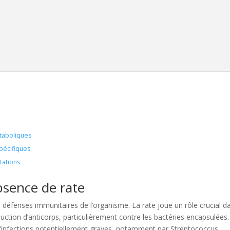
taboliques
pécifiques
tations
bsence de rate
s défenses immunitaires de l’organisme. La rate joue un rôle crucial d
oduction d’anticorps, particulièrement contre les bactéries encapsulées
’infections potentiellement graves, notamment par Streptococcus