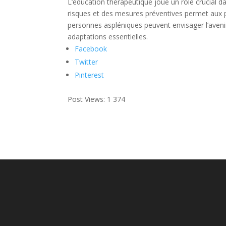
L’éducation thérapeutique joue un rôle crucial
risques et des mesures préventives permet aux pa
personnes aspléniques peuvent envisager l’aveni
adaptations essentielles.
Facebook
Twitter
Pinterest
Post Views:
1 374