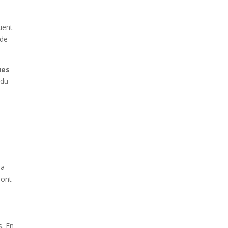
guent
 de
ues
 du
la
sont
. En