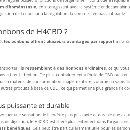
réguler plusieurs fonctions de l’organisme. Il contribue à l’équilibre
nom d’homéostasie
, en interagissant avec le système endocannabino
a gestion de la douleur à la régulation du sommeil, en passant par le
bonbons de H4CBD ?
BD,
les bonbons offrent plusieurs avantages par rapport
à d’aut
ransporter.
Ils ressemblent à des bonbons ordinaires
, ce qui vous
attirer l’attention. De plus, contrairement à l’huile de CBD ou aux
 aucun matériel de consommation supplémentaire, comme un vape. Il
s autres produits à base de CBD, ce qui permet une plus grande flexibil
us puissante et durable
oquer une sensation de bien-être plus puissante et durable que d’au
 de digestion, le H4CBD est libéré plus lentement dans l’organisme,
fets bénéfiques
. Cela peut être particulièrement utile pour les perso