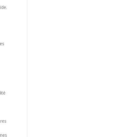
ïde.
res
s
ité
tres
nnes