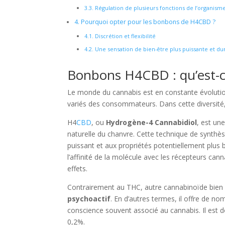
3.3.
Régulation de plusieurs fonctions de l’organism
4.
Pourquoi opter pour les bonbons de H4CBD ?
4.1.
Discrétion et flexibilité
4.2.
Une sensation de bien-être plus puissante et du
Bonbons H4CBD : qu’est-ce
Le monde du cannabis est en constante évolution
variés des consommateurs. Dans cette diversité
H4
CBD
, ou
Hydrogène-4 Cannabidiol
, est un
naturelle du chanvre. Cette technique de synthès
puissant et aux propriétés potentiellement plus
l’affinité de la molécule avec les récepteurs c
effets.
Contrairement au THC, autre cannabinoïde bien 
psychoactif
. En d’autres termes, il offre de nom
conscience souvent associé au cannabis. Il est d
0,2%.