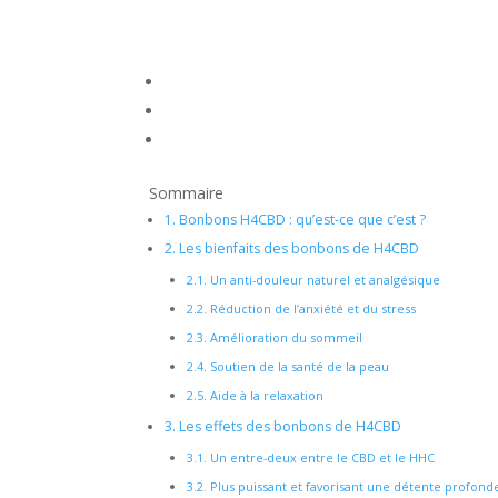
Sommaire
1.
Bonbons H4CBD : qu’est-ce que c’est ?
2.
Les bienfaits des bonbons de H4CBD
2.1.
Un anti-douleur naturel et analgésique
2.2.
Réduction de l’anxiété et du stress
2.3.
Amélioration du sommeil
2.4.
Soutien de la santé de la peau
2.5.
Aide à la relaxation
3.
Les effets des bonbons de H4CBD
3.1.
Un entre-deux entre le CBD et le HHC
3.2.
Plus puissant et favorisant une détente profond