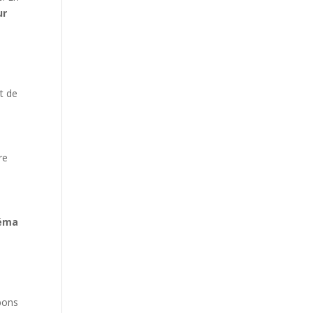
ur
et de
re
zéma
nbons