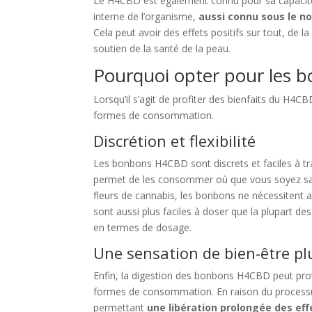
Le H4CBD est également connu pour sa capacité à 
interne de l’organisme,
aussi connu sous le 
Cela peut avoir des effets positifs sur tout, de l
soutien de la santé de la peau.
Pourquoi opter pour les 
Lorsqu’il s’agit de profiter des bienfaits du H4C
formes de consommation.
Discrétion et flexibilité
Les bonbons H4CBD sont discrets et faciles à t
permet de les consommer où que vous soyez sans 
fleurs de cannabis, les bonbons ne nécessitent
sont aussi plus faciles à doser que la plupart de
en termes de dosage.
Une sensation de bien-être pl
Enfin, la digestion des bonbons H4CBD peut prov
formes de consommation. En raison du processus
permettant
une libération prolongée des ef