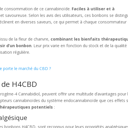
de consommation de ce cannabinoïde.
Faciles à utiliser et à
e et savoureuse. Selon les avis des utilisateurs, ces bonbons se distin
 se déclinent en diverses saveurs, ce qui permet à chaque consommateur
ssu de la fleur de chanvre,
combinant les bienfaits thérapeutiq
isir d’un bonbon
. Leur prix varie en fonction du stock et de la qualité
isation régulière.
 porte le marché du CBD ?
s de H4CBD
ogène-4 Cannabidiol, peuvent offrir une multitude d’avantages pour 
récepteurs cannabinoïdes du système endocannabinoïde que ces effets 
thérapeutiques potentiels
:
algésique
es bonbons H4CBD, sont reconnus pour leurs propriétés analgésiques