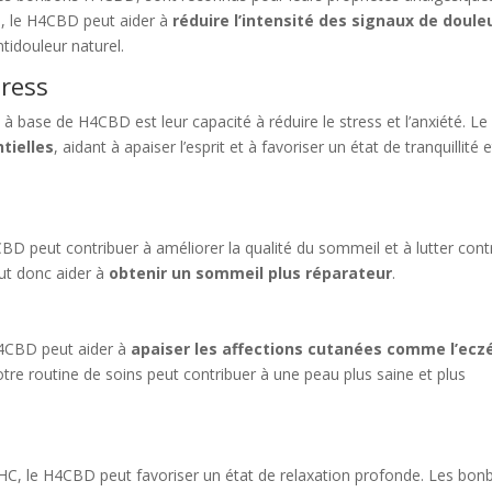
e, le H4CBD peut aider à
réduire l’intensité des signaux de doule
idouleur naturel.
tress
 à base de H4CBD est leur capacité à réduire le stress et l’anxiété. Le
tielles
, aidant à apaiser l’esprit et à favoriser un état de tranquillité 
CBD peut contribuer à améliorer la qualité du sommeil et à lutter cont
t donc aider à
obtenir un sommeil plus réparateur
.
u
H4CBD peut aider à
apaiser les affections cutanées comme l’ec
re routine de soins peut contribuer à une peau plus saine et plus
 THC, le H4CBD peut favoriser un état de relaxation profonde. Les bo