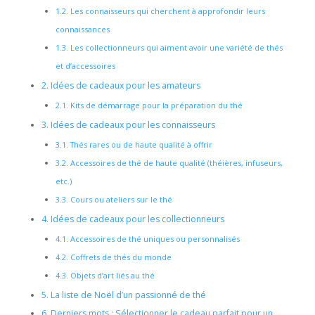
1.2.
Les connaisseurs qui cherchent à approfondir leurs
connaissances
1.3.
Les collectionneurs qui aiment avoir une variété de thés
et d’accessoires
2.
Idées de cadeaux pour les amateurs
2.1.
Kits de démarrage pour la préparation du thé
3.
Idées de cadeaux pour les connaisseurs
3.1.
Thés rares ou de haute qualité à offrir
3.2.
Accessoires de thé de haute qualité (théières, infuseurs,
etc.)
3.3.
Cours ou ateliers sur le thé
4.
Idées de cadeaux pour les collectionneurs
4.1.
Accessoires de thé uniques ou personnalisés
4.2.
Coffrets de thés du monde
4.3.
Objets d’art liés au thé
5.
La liste de Noël d’un passionné de thé
6.
Derniers mots : Sélectionner le cadeau parfait pour un