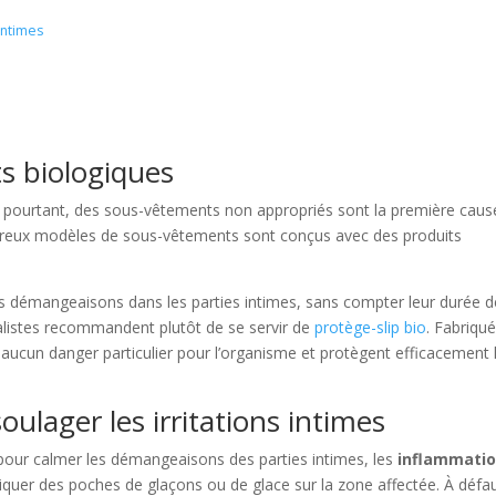
intimes
ts biologiques
 pourtant, des sous-vêtements non appropriés sont la première caus
reux modèles de sous-vêtements sont conçus avec des produits
es démangeaisons dans les parties intimes, sans compter leur durée d
ialistes recommandent plutôt de se servir de
protège-slip bio
. Fabriqu
t aucun danger particulier pour l’organisme et protègent efficacement 
oulager les irritations intimes
id pour calmer les démangeaisons des parties intimes, les
inflammati
appliquer des poches de glaçons ou de glace sur la zone affectée. À défa