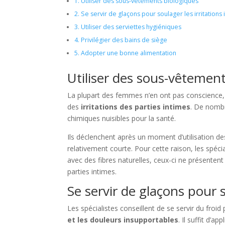
1.
Utiliser des sous-vêtements biologiques
2.
Se servir de glaçons pour soulager les irritations 
3.
Utiliser des serviettes hygiéniques
4.
Privilégier des bains de siège
5.
Adopter une bonne alimentation
Utiliser des sous-vêtemen
La plupart des femmes n’en ont pas conscience,
des
irritations des parties intimes
. De nomb
chimiques nuisibles pour la santé.
Ils déclenchent après un moment d’utilisation d
relativement courte. Pour cette raison, les spéc
avec des fibres naturelles, ceux-ci ne présenten
parties intimes.
Se servir de glaçons pour s
Les spécialistes conseillent de se servir du fro
et les douleurs insupportables
. Il suffit d’