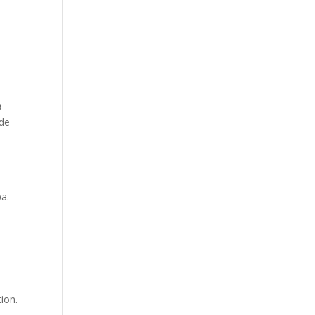
e
 de
e
pa.
ion.