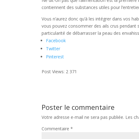
Ne dit-on pas que l’alimentation est la première m
contiennent des substances utiles pour l’entretien
Vous n’aurez donc qu’à les intégrer dans vos habi
vous pouvez consommer des ails crus pendant sept
particularité de débarrasser la peau des envahis
Facebook
Twitter
Pinterest
Post Views:
2 371
Poster le commentaire
Votre adresse e-mail ne sera pas publiée.
Les ch
Commentaire
*