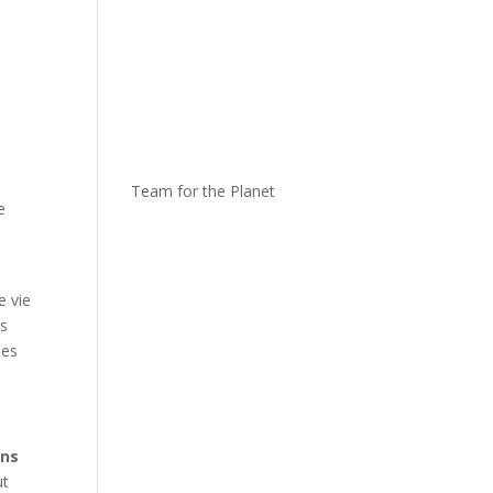
Team for the Planet
e
e vie
és
les
ons
ut