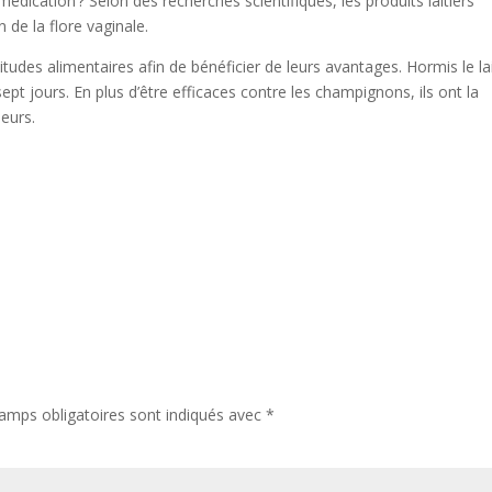
édication ? Selon des recherches scientifiques, les produits laitiers
 de la flore vaginale.
tudes alimentaires afin de bénéficier de leurs avantages. Hormis le lai
 jours. En plus d’être efficaces contre les champignons, ils ont la
seurs.
amps obligatoires sont indiqués avec
*