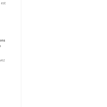
 est
ions
a
uvez