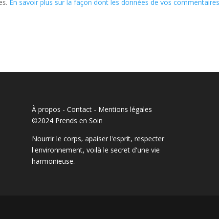
les.
En savoir plus sur la façon dont les données de vos commentaire
À propos - Contact
-
Mentions légales
©2024 Prends en Soin
Nourrir le corps, apaiser l'esprit, respecter
l'environnement, voilà le secret d'une vie
harmonieuse.