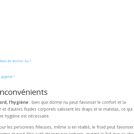
faits de dormir nu ?
 pyjama ?
 inconvénients
ord, l’hygiène
: bien que dormir nu peut favoriser le confort et la
r et d’autres fluides corporels salissent les draps et le matelas, ce qui
e hygiène est nécessaire.
ur les personnes frileuses, même si en réalité, le froid peut favoriser
orme et peut être jugé étrange par certains, malgré le fait que ce cho