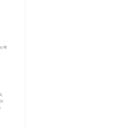
 lit
l,
En
a