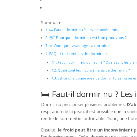
Sommaire
1.
🛏️ Faut-il dormir nu ? Les inconvénients
2.
😴 Pourquoi dormir nu est bon pour vous ?
3.
🌞 Quelques avantages à dormir nu
4.
FAQ – Les bienfaits de dormir nu
4.1.
Faut-il dormir nu ou habillé ? Quels sont les bien
4.2.
Quels sont les inconvénients de dormir nu ?
4.3.
Est-ce une bonne idée de dormir torse nu ou en
🛏️ Faut-il dormir nu ? Les
Dormir nu peut poser plusieurs problèmes.
D’ab
respiration de la peau, il est possible que la sueu
rendre le sommeil inconfortable. Donc, une bonn
Ensuite,
le froid peut être un inconvénient
po
l’endormissement. Enfin, dormir nu n’est pas la n