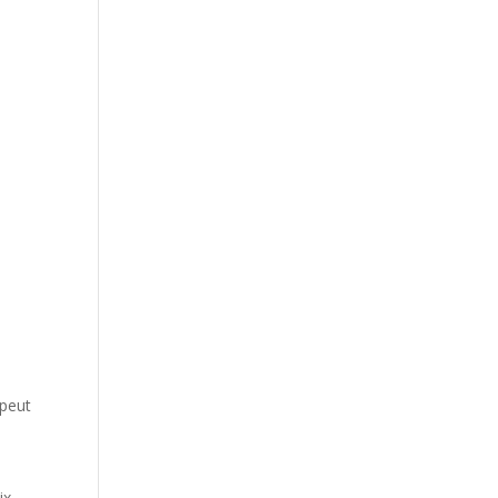
 peut
ix