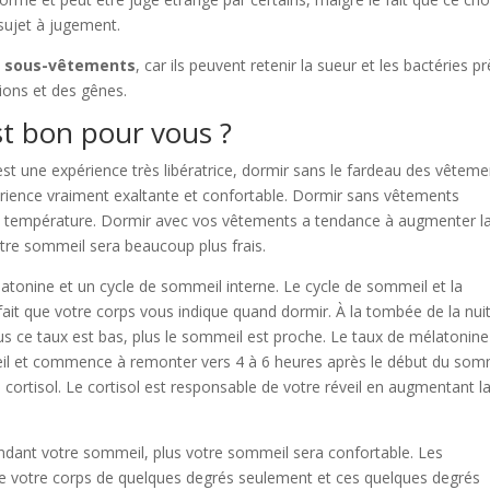
 sujet à jugement.
s sous-vêtements
, car ils peuvent retenir la sueur et les bactéries p
tions et des gênes.
t bon pour vous ?
’est une expérience très libératrice, dormir sans le fardeau des vêtem
xpérience vraiment exaltante et confortable. Dormir sans vêtements
la température. Dormir avec vos vêtements a tendance à augmenter l
tre sommeil sera beaucoup plus frais.
tonine et un cycle de sommeil interne. Le cycle de sommeil et la
ait que votre corps vous indique quand dormir. À la tombée de la nuit
us ce taux est bas, plus le sommeil est proche. Le taux de mélatonine
il et commence à remonter vers 4 à 6 heures après le début du somm
cortisol. Le cortisol est responsable de votre réveil en augmentant l
dant votre sommeil, plus votre sommeil sera confortable. Les
 votre corps de quelques degrés seulement et ces quelques degrés