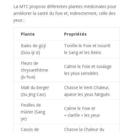
La MTC propose différentes plantes médicinales pour
améliorer la santé du foie et, indirectement, celle des
yeux :
Plante
Propriétés
Baies de goji
Tonifie le Foie et nourrit
(Gou qi zi)
le Sang et les Reins
Fleurs de
Calme le Foie et soulage
chrysanthème
les yeux sensibles
(Ju hua)
Malt du berger
Chasse le Vent-Chaleur,
(Gu Jing Cao)
apaise les yeux fatigués
Feuilles de
Calme le Foie et
mûrier (Sang
« clarifie » les yeux
ye)
Cassis de
Chasse la Chaleur du