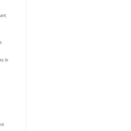
dant
e
is le
ent