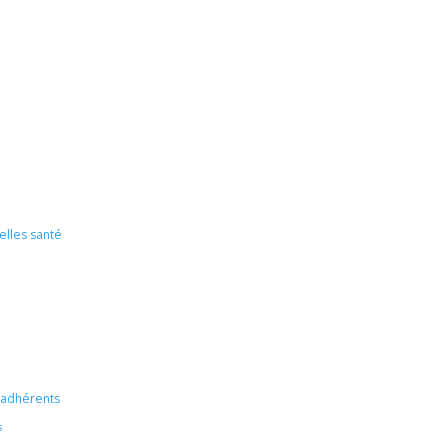
elles santé
s adhérents
s