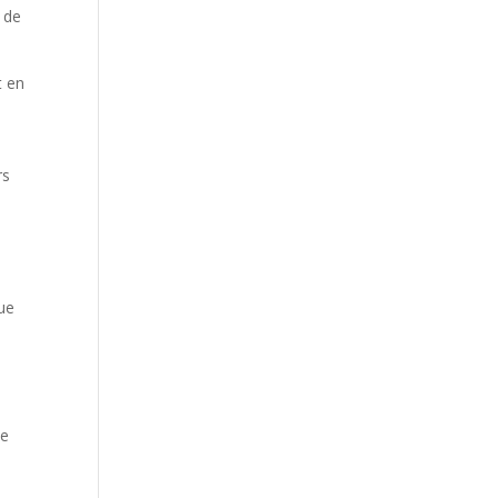
é de
t en
rs
que
de