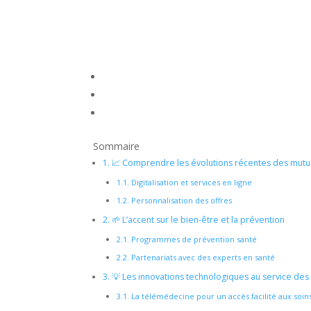
Sommaire
1.
📈 Comprendre les évolutions récentes des mutu
1.1.
Digitalisation et services en ligne
1.2.
Personnalisation des offres
2.
🌱 L’accent sur le bien-être et la prévention
2.1.
Programmes de prévention santé
2.2.
Partenariats avec des experts en santé
3.
💡 Les innovations technologiques au service de
3.1.
La télémédecine pour un accès facilité aux soin