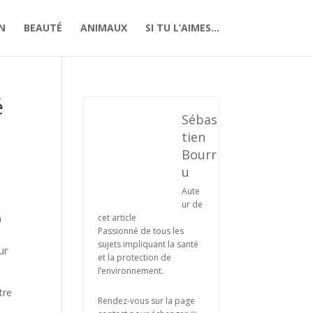
N
BEAUTÉ
ANIMAUX
SI TU L’AIMES…
é
Sébas
tien
Bourr
u
Aute
ur de
a
cet article
Passionné de tous les
sujets impliquant la santé
ur
et la protection de
l’environnement.
tre
Rendez-vous sur la page