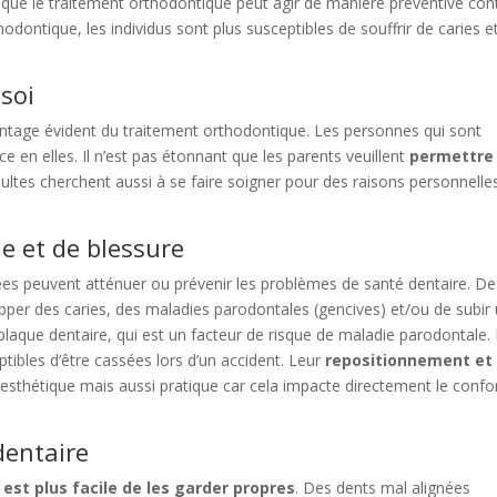
 que le traitement orthodontique peut agir de manière préventive con
dontique, les individus sont plus susceptibles de souffrir de caries e
soi
antage évident du traitement orthodontique. Les personnes qui sont
e en elles. Il n’est pas étonnant que les parents veuillent
permettre
dultes cherchent aussi à se faire soigner pour des raisons personnelle
e et de blessure
es peuvent atténuer ou prévenir les problèmes de santé dentaire. De
pper des caries, des maladies parodontales (gencives) et/ou de subir
 plaque dentaire, qui est un facteur de risque de maladie parodontale.
tibles d’être cassées lors d’un accident. Leur
repositionnement et 
esthétique mais aussi pratique car cela impacte directement le confor
dentaire
l est plus facile de les garder propres
. Des dents mal alignées