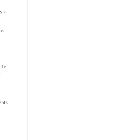
s
s »
pas
ette
s
ents