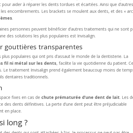
ent pour aider à réparer les dents tordues et écartées. Ainsi que d’autre
t les encombrements. Les brackets se moulent aux dents, et des « arc
blèmes
.
rtaines personnes peuvent bénéficier d’autres traitements qui ne sont 
une des solutions les plus populaires est Invisalign.
ar gouttières transparentes
s plus populaires qui ont pris d’assaut le monde de la dentisterie. La
s fil ni métal sur les dents
, facilite la vie quotidienne du patient. C
aires. Le traitement Invisalign prend également beaucoup moins de temp
s dentaires traditionnels.
n
espace fixes en cas de
chute prématurée d’une dent de lait
. Les d
ce des dents définitives. La perte d’une dent peut être préjudiciable
nt en place.
si long ?
t des dents qui sont attachées à l’os, le processus ne peut pas être