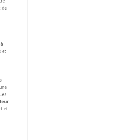
tre
t de
 à
s et
s
 une
 Les
leur
t et