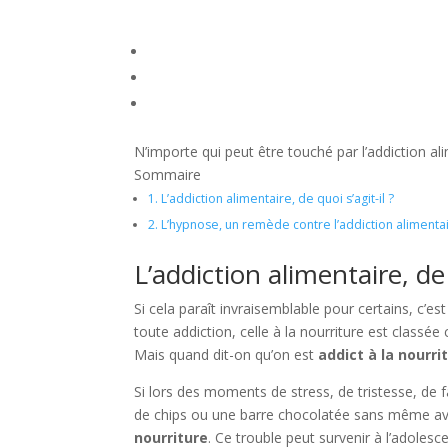
N’importe qui peut être touché par l’addiction al
Sommaire
1.
L’addiction alimentaire, de quoi s’agit-il ?
2.
L’hypnose, un remède contre l’addiction alimenta
L’addiction alimentaire, de 
Si cela paraît invraisemblable pour certains, c’e
toute addiction, celle à la nourriture est clas
Mais quand dit-on qu’on est
addict à la nourri
Si lors des moments de stress, de tristesse, de 
de chips ou une barre chocolatée sans même avo
nourriture
. Ce trouble peut survenir à l’adoles