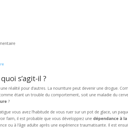
imentaire
ire
quoi s’agit-il ?
st une réalité pour d’autres. La nourriture peut devenir une drogue. C
sée comme étant un trouble du comportement, soit une maladie du cerv
ture
?
fatigue vous avez l’habitude de vous ruer sur un pot de glace, un paqu
ir faim, il est probable que vous développiez une
dépendance à la
cence ou à l’âge adulte après une expérience traumatisante. Il est ensui