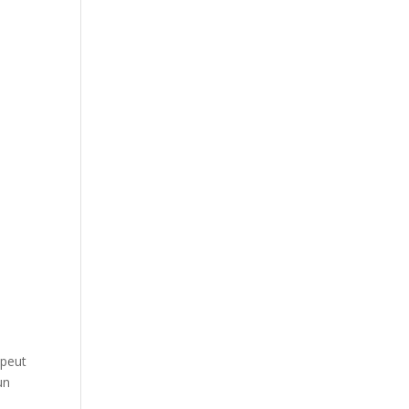
 peut
un