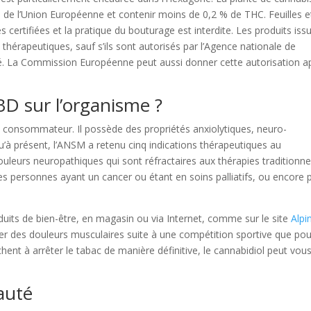
e de l’Union Européenne et contenir moins de 0,2 % de THC. Feuilles e
 certifiées et la pratique du bouturage est interdite. Les produits iss
thérapeutiques, sauf s’ils sont autorisés par l’Agence nationale de
é. La Commission Européenne peut aussi donner cette autorisation a
BD sur l’organisme ?
n consommateur. Il possède des propriétés anxiolytiques, neuro-
u’à présent, l’ANSM a retenu cinq indications thérapeutiques au
douleurs neuropathiques qui sont réfractaires aux thérapies traditionne
es personnes ayant un cancer ou étant en soins palliatifs, ou encore 
uits de bien-être, en magasin ou via Internet, comme sur le site
Alpi
lager des douleurs musculaires suite à une compétition sportive que po
hent à arrêter le tabac de manière définitive, le cannabidiol peut vou
eauté