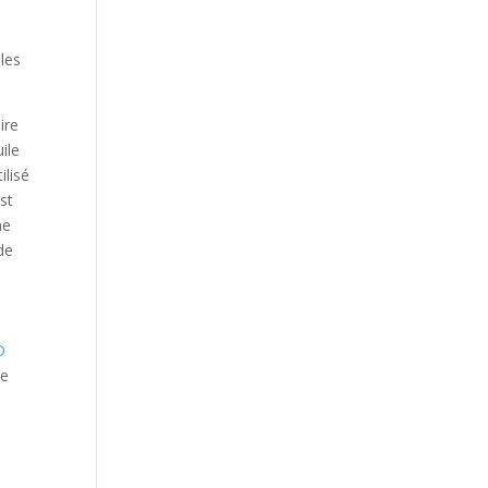
 les
ire
ile
ilisé
st
ne
de
D
ne