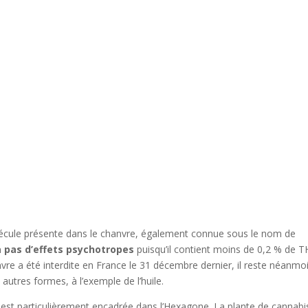
olécule présente dans le chanvre, également connue sous le nom de
a pas d’effets psychotropes
puisqu’il contient moins de 0,2 % de T
vre a été interdite en France le 31 décembre dernier, il reste néanmo
utres formes, à l’exemple de l’huile.
ts est particulièrement encadrée dans l’Hexagone. La plante de cannabi