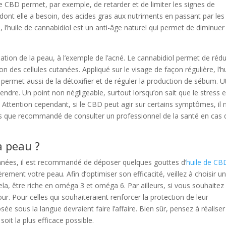
 de CBD permet, par exemple, de retarder et de limiter les signes de
ce dont elle a besoin, des acides gras aux nutriments en passant par les
 l’huile de cannabidiol est un anti-âge naturel qui permet de diminuer
mation de la peau, à l’exemple de l’acné. Le cannabidiol permet de rédu
on des cellules cutanées. Appliqué sur le visage de façon régulière, l’hu
permet aussi de la détoxifier et de réguler la production de sébum. Ut
tendre. Un point non négligeable, surtout lorsqu’on sait que le stress e
ttention cependant, si le CBD peut agir sur certains symptômes, il 
us que recommandé de consulter un professionnel de la santé en cas 
a peau ?
tanées, il est recommandé de déposer quelques gouttes d’
huile de CB
ement votre peau. Afin d’optimiser son efficacité, veillez à choisir u
cela, être riche en oméga 3 et oméga 6. Par ailleurs, si vous souhaitez
r. Pour celles qui souhaiteraient renforcer la protection de leur
 sous la langue devraient faire l’affaire. Bien sûr, pensez à réaliser
oit la plus efficace possible.