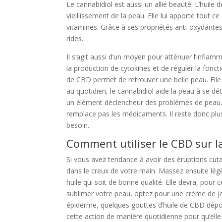
Le cannabidiol est aussi un allié beauté. L’huile
vieillissement de la peau. Elle lui apporte tout 
vitamines. Grâce à ses propriétés anti-oxydantes,
rides.
Il s’agit aussi d’un moyen pour atténuer l’inflam
la production de cytokines et de réguler la foncti
de CBD permet de retrouver une belle peau. Elle 
au quotidien, le cannabidiol aide la peau à se dé
un élément déclencheur des problèmes de peau. A
remplace pas les médicaments. Il reste donc pl
besoin.
Comment utiliser le CBD sur l
Si vous avez tendance à avoir des éruptions cu
dans le creux de votre main. Massez ensuite légèr
huile qui soit de bonne qualité. Elle devra, pour 
sublimer votre peau, optez pour une crème de jou
épiderme, quelques gouttes d’huile de CBD déposée
cette action de manière quotidienne pour qu’elle s