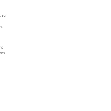
t sur
nt
nt
dans