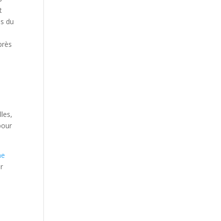
t
us du
près
lles,
pour
ne
ur
s