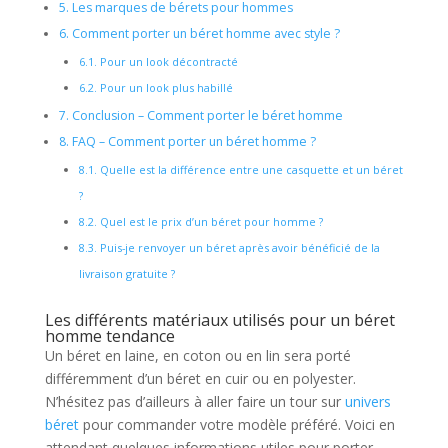
5.
Les marques de bérets pour hommes
6.
Comment porter un béret homme avec style ?
6.1.
Pour un look décontracté
6.2.
Pour un look plus habillé
7.
Conclusion – Comment porter le béret homme
8.
FAQ – Comment porter un béret homme ?
8.1.
Quelle est la différence entre une casquette et un béret
?
8.2.
Quel est le prix d’un béret pour homme ?
8.3.
Puis-je renvoyer un béret après avoir bénéficié de la
livraison gratuite ?
Les différents matériaux utilisés pour un béret
homme tendance
Un béret en laine, en coton ou en lin sera porté
différemment d’un béret en cuir ou en polyester.
N’hésitez pas d’ailleurs à aller faire un tour sur
univers
béret
pour commander votre modèle préféré. Voici en
attendant quelques informations utiles pour porter