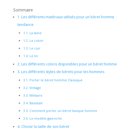
Sommaire
1.
Les différents matériaux utilisés pour un béret homme
tendance
1.1.
La laine
1.2.
Le coton
1.3.
Le cuir
1.4.
Le lin
2.
Les différents coloris disponibles pour un béret homme
3.
Les différents styles de bérets pour les hommes
3.1.
Porter le béret homme Classique
3.2.
Vintage
3.3.
Militaire
3.4.
Baseball
3.5.
Comment porter un béret basque homme
3.6.
Le modèle gavroche
4.
Choisir la taille de son béret