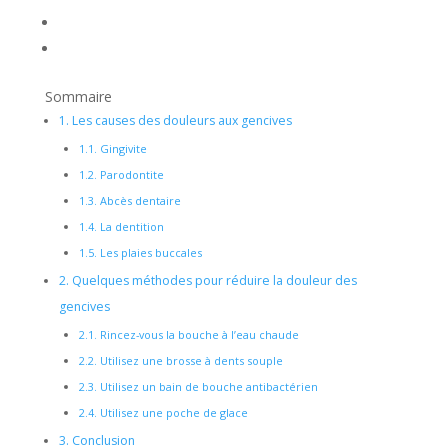
Sommaire
1.
Les causes des douleurs aux gencives
1.1.
Gingivite
1.2.
Parodontite
1.3.
Abcès dentaire
1.4.
La dentition
1.5.
Les plaies buccales
2.
Quelques méthodes pour réduire la douleur des
gencives
2.1.
Rincez-vous la bouche à l’eau chaude
2.2.
Utilisez une brosse à dents souple
2.3.
Utilisez un bain de bouche antibactérien
2.4.
Utilisez une poche de glace
3.
Conclusion