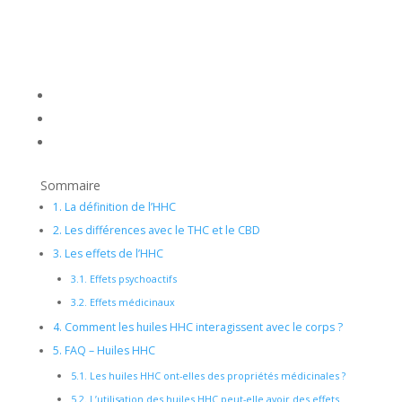
Sommaire
1.
La définition de l’HHC
2.
Les différences avec le THC et le CBD
3.
Les effets de l’HHC
3.1.
Effets psychoactifs
3.2.
Effets médicinaux
4.
Comment les huiles HHC interagissent avec le corps ?
5.
FAQ – Huiles HHC
5.1.
Les huiles HHC ont-elles des propriétés médicinales ?
5.2.
L’utilisation des huiles HHC peut-elle avoir des effets