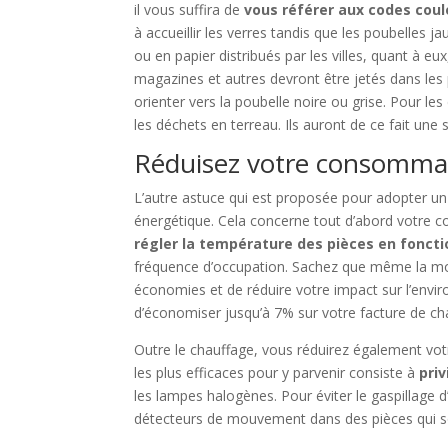
il vous suffira de
vous référer aux codes coul
à accueillir les verres tandis que les poubelles j
ou en papier distribués par les villes, quant à e
magazines et autres devront être jetés dans les
orienter vers la poubelle noire ou grise. Pour l
les déchets en terreau. Ils auront de ce fait une 
Réduisez votre consommat
L’autre astuce qui est proposée pour adopter u
énergétique. Cela concerne tout d’abord votre co
régler la température des pièces en foncti
fréquence d’occupation. Sachez que même la moi
économies et de réduire votre impact sur l’envi
d’économiser jusqu’à 7% sur votre facture de ch
Outre le chauffage, vous réduirez également vo
les plus efficaces pour y parvenir consiste à
priv
les lampes halogènes. Pour éviter le gaspillage 
détecteurs de mouvement dans des pièces qui so