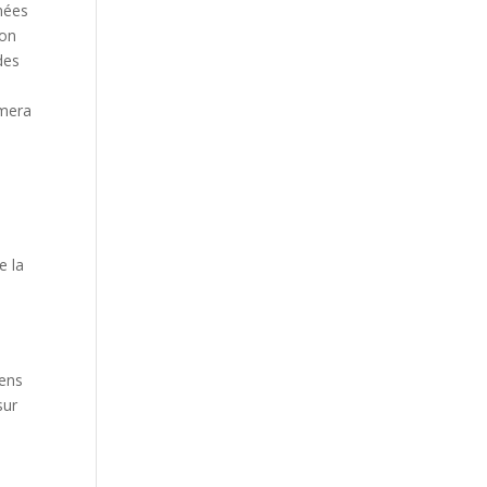
inées
ton
des
rmera
e
e la
yens
sur