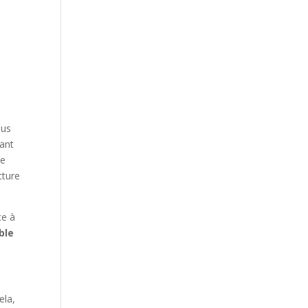
lus
dant
ne
cture
ce à
ble
ela,