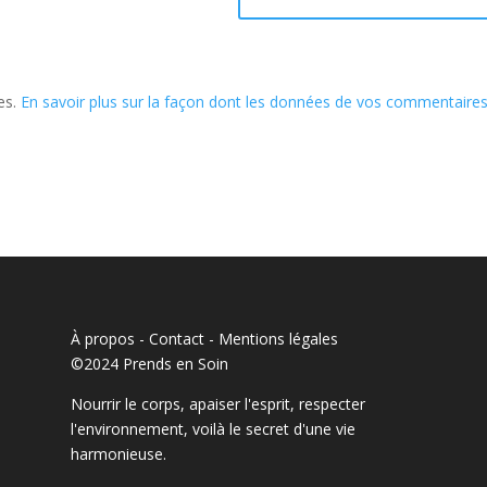
les.
En savoir plus sur la façon dont les données de vos commentaire
À propos - Contact
-
Mentions légales
©2024 Prends en Soin
Nourrir le corps, apaiser l'esprit, respecter
l'environnement, voilà le secret d'une vie
harmonieuse.