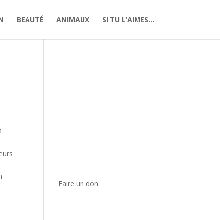
N
BEAUTÉ
ANIMAUX
SI TU L’AIMES…
o
eurs
e
n
Faire un don