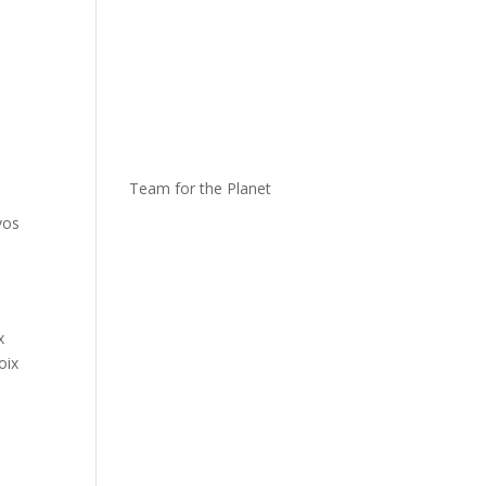
Team for the Planet
vos
e
x
oix