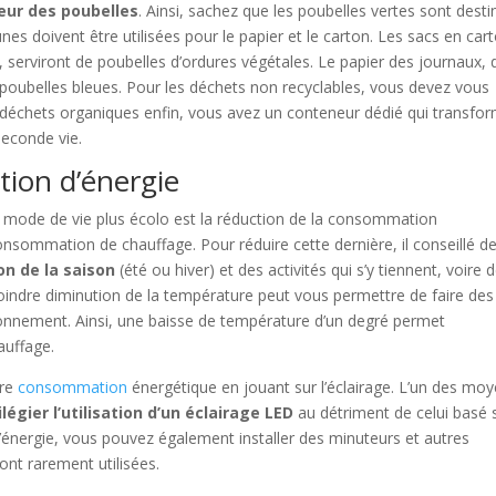
eur des poubelles
. Ainsi, sachez que les poubelles vertes sont dest
aunes doivent être utilisées pour le papier et le carton. Les sacs en car
ux, serviront de poubelles d’ordures végétales. Le papier des journaux, 
 poubelles bleues. Pour les déchets non recyclables, vous devez vous
es déchets organiques enfin, vous avez un conteneur dédié qui transfo
seconde vie.
ion d’énergie
n mode de vie plus écolo est la réduction de la consommation
nsommation de chauffage. Pour réduire cette dernière, il conseillé d
on de la saison
(été ou hiver) et des activités qui s’y tiennent, voire d
ndre diminution de la température peut vous permettre de faire des
ronnement. Ainsi, une baisse de température d’un degré permet
auffage.
tre
consommation
énergétique en jouant sur l’éclairage. L’un des mo
ilégier l’utilisation d’un éclairage LED
au détriment de celui basé 
d’énergie, vous pouvez également installer des minuteurs et autres
nt rarement utilisées.