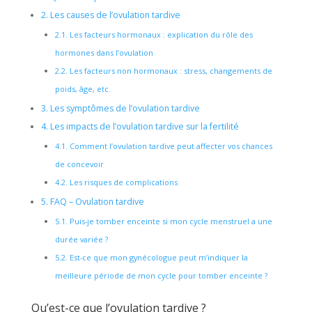
2.
Les causes de l’ovulation tardive
2.1.
Les facteurs hormonaux : explication du rôle des
hormones dans l’ovulation
2.2.
Les facteurs non hormonaux : stress, changements de
poids, âge, etc.
3.
Les symptômes de l’ovulation tardive
4.
Les impacts de l’ovulation tardive sur la fertilité
4.1.
Comment l’ovulation tardive peut affecter vos chances
de concevoir
4.2.
Les risques de complications
5.
FAQ – Ovulation tardive
5.1.
Puis-je tomber enceinte si mon cycle menstruel a une
durée variée ?
5.2.
Est-ce que mon gynécologue peut m’indiquer la
meilleure période de mon cycle pour tomber enceinte ?
Qu’est-ce que l’ovulation tardive ?