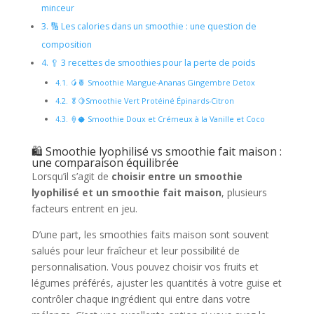
minceur
3.
🔢 Les calories dans un smoothie : une question de
composition
4.
🥄 3 recettes de smoothies pour la perte de poids
4.1.
🥭🍍 Smoothie Mangue-Ananas Gingembre Detox
4.2.
🥬🍋Smoothie Vert Protéiné Épinards-Citron
4.3.
🍦🥥 Smoothie Doux et Crémeux à la Vanille et Coco
🛍️ Smoothie lyophilisé vs smoothie fait maison :
une comparaison équilibrée
Lorsqu’il s’agit de
choisir entre un smoothie
lyophilisé et un smoothie fait maison
, plusieurs
facteurs entrent en jeu.
D’une part, les smoothies faits maison sont souvent
salués pour leur fraîcheur et leur possibilité de
personnalisation. Vous pouvez choisir vos fruits et
légumes préférés, ajuster les quantités à votre guise et
contrôler chaque ingrédient qui entre dans votre