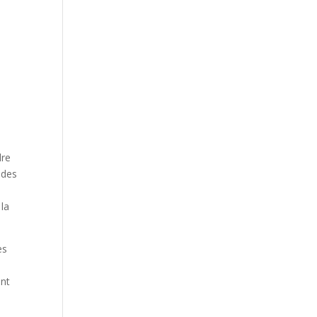
dre
 des
 la
es
ont