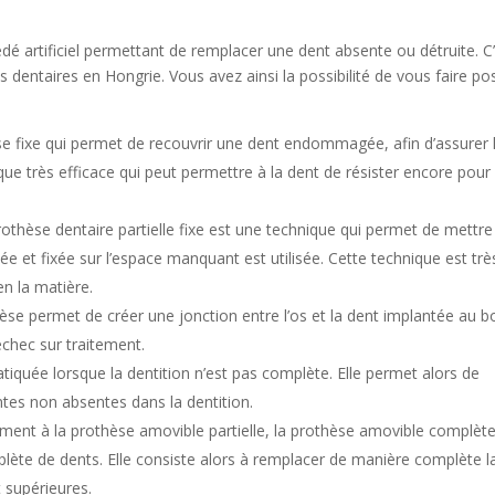
é artificiel permettant de remplacer une dent absente ou détruite. C
 dentaires en Hongrie. Vous avez ainsi la possibilité de vous faire po
hèse fixe qui permet de recouvrir une dent endommagée, afin d’assurer 
ique très efficace qui peut permettre à la dent de résister encore pour
othèse dentaire partielle fixe est une technique qui permet de mettre
llée et fixée sur l’espace manquant est utilisée. Cette technique est trè
en la matière.
hèse permet de créer une jonction entre l’os et la dent implantée au b
échec sur traitement.
pratiquée lorsque la dentition n’est pas complète. Elle permet alors de
es non absentes dans la dentition.
ement à la prothèse amovible partielle, la prothèse amovible complète
ète de dents. Elle consiste alors à remplacer de manière complète l
t supérieures.