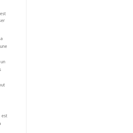
’est
ser
la
 une
 un
s
out
 est
a