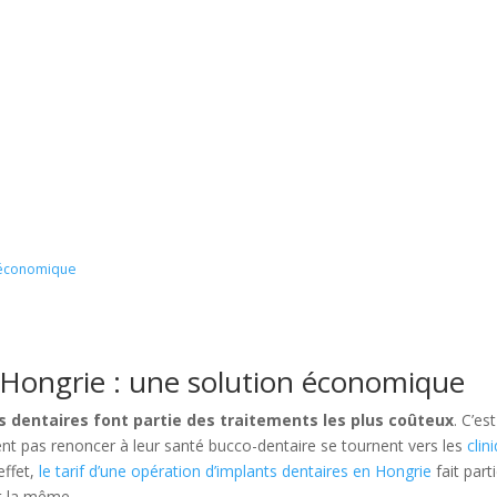
n économique
 Hongrie : une solution économique
s dentaires font partie des traitements les plus coûteux
. C’est
t pas renoncer à leur santé bucco-dentaire se tournent vers les
clin
effet,
le tarif d’une opération d’implants dentaires en Hongrie
fait part
st la même.