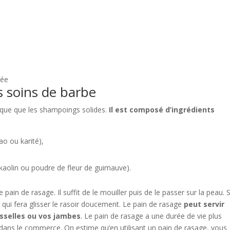
tée
s soins de barbe
ique que les shampoings solides.
Il est composé d’ingrédients
ao ou karité),
(kaolin ou poudre de fleur de guimauve).
 pain de rasage. Il suffit de le mouiller puis de le passer sur la peau. 
ui fera glisser le rasoir doucement. Le pain de rasage
peut servir
isselles ou vos jambes
. Le pain de rasage a une durée de vie plus
 dans le commerce. On estime qu’en utilisant un pain de rasage, vous