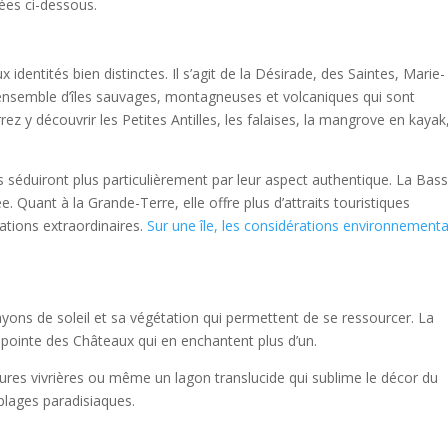
tées ci-dessous.
 identités bien distinctes. Il s’agit de la Désirade, des Saintes, Marie-
 ensemble d’îles sauvages, montagneuses et volcaniques qui sont
z y découvrir les Petites Antilles, les falaises, la mangrove en kayak,
s séduiront plus particulièrement par leur aspect authentique. La Bass
e. Quant à la Grande­-Terre, elle offre plus d’attraits touristiques
tions extraordinaires.
Sur une île, les considérations environnementa
yons de soleil et sa végétation qui permettent de se ressourcer. La
 pointe des Châteaux qui en enchantent plus d’un.
res vivrières ou même un lagon translucide qui sublime le décor du
 plages paradisiaques.