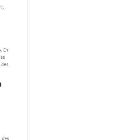
de,
s
s. En
ues
s des
n
s des