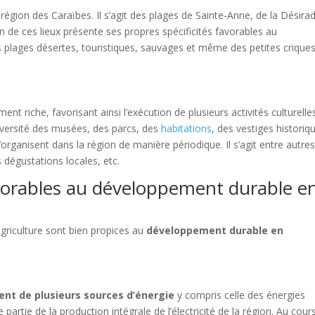
région des Caraïbes. Il s’agit des plages de Sainte­-Anne, de la Désira
n de ces lieux présente ses propres spécificités favorables au
s plages désertes, touristiques, sauvages et même des petites crique
nt riche, favorisant ainsi l’exécution de plusieurs activités culturelle
diversité des musées, des parcs, des
habitations
, des vestiges historiq
 s’organisent dans la région de manière périodique. Il s’agit entre autre
 dégustations locales, etc.
favorables au développement durable e
’agriculture sont bien propices au
développement durable en
nt de plusieurs sources d’énergie
y compris celle des énergies
rtie de la production intégrale de l’électricité de la région. Au cour