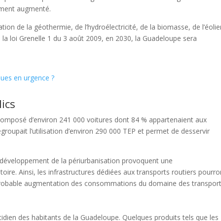
lement augmenté.
ation de la géothermie, de l’hydroélectricité, de la biomasse, de l’éolie
, la loi Grenelle 1 du 3 août 2009, en 2030, la Guadeloupe sera
ques en urgence ?
lics
 composé d’environ 241 000 voitures dont 84 % appartenaient aux
egroupait l’utilisation d’environ 290 000 TEP et permet de desservir
le développement de la périurbanisation provoquent une
ire. Ainsi, les infrastructures dédiées aux transports routiers pourro
e probable augmentation des consommations du domaine des transport
otidien des habitants de la Guadeloupe. Quelques produits tels que les