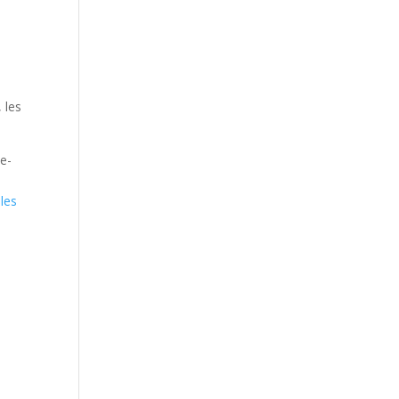
 les
e­-
les