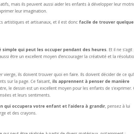
tifs, mais ils peuvent aussi aider les enfants à développer leur motri
exprimer leur imagination.
ts artistiques et artisanaux, et il est donc
facile de trouver quelque
é simple qui peut les occuper pendant des heures
. Et il ne s’agi
ussi être un excellent moyen d’encourager la créativité et la résoluti
vierge, ils doivent trouver quoi en faire. Ils doivent décider de ce qu’i
ts sur la page. Ce faisant,
ils apprennent à penser de manière
utre, le dessin est un excellent moyen pour les enfants de s’exprimer. 
sées et leurs sentiments.
n qui occupera votre enfant et l’aidera à grandir
, pensez à lui
rge et des crayons.
e qui peut être réalisée à partir de divers matériaux, notamment :