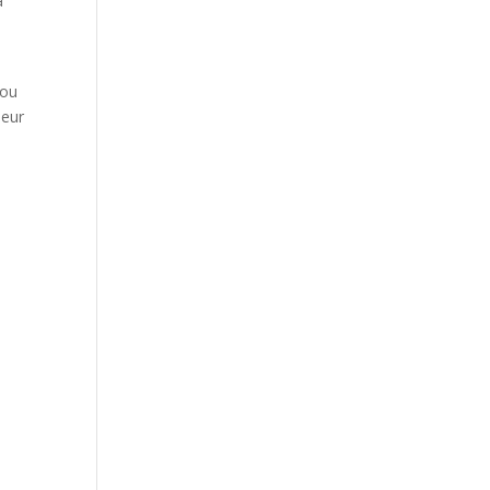
a
 ou
leur