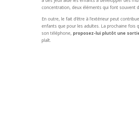
à des jeux aide les enfants à développer des musc
concentration, deux éléments qui font souvent dé
En outre, le fait d’être à l’extérieur peut contrib
enfants que pour les adultes. La prochaine fois
son téléphone,
proposez-lui plutôt une sortie
plaît.