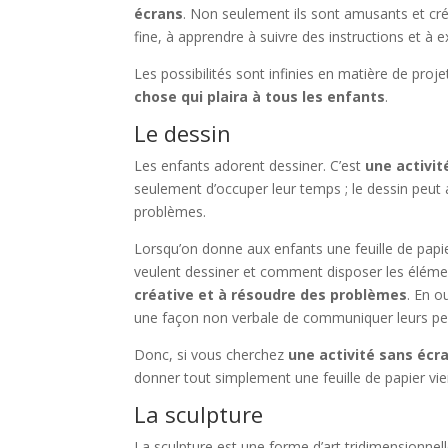
écrans
. Non seulement ils sont amusants et créa
fine, à apprendre à suivre des instructions et à 
Les possibilités sont infinies en matière de proje
chose qui plaira à tous les enfants
.
Le dessin
Les enfants adorent dessiner. C’est
une activit
seulement d’occuper leur temps ; le dessin peut a
problèmes.
Lorsqu’on donne aux enfants une feuille de papier 
veulent dessiner et comment disposer les élémen
créative et à résoudre des problèmes
. En o
une façon non verbale de communiquer leurs pen
Donc, si vous cherchez
une activité sans écra
donner tout simplement une feuille de papier vie
La sculpture
La sculpture est une forme d’art tridimensionnell