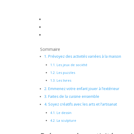
Sommaire
1.
Prévoyez des activités variées à la maison
1.1.
Les jeux de société
1.2.
Les puzzles
1.3.
Les livres
2.
Emmenez votre enfant jouer à l’extérieur
3.
Faites de la cuisine ensemble
4.
Soyez créatifs avec les arts et l’artisanat
4.1.
Le dessin
4.2.
La sculpture