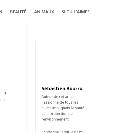
N
BEAUTÉ
ANIMAUX
SI TU L’AIMES…
Sébastien Bourru
n la
Auteur de cet article
res
Passionné de tous les
sujets impliquant la santé
et la protection de
l’environnement.
Rendez-vous sur la page