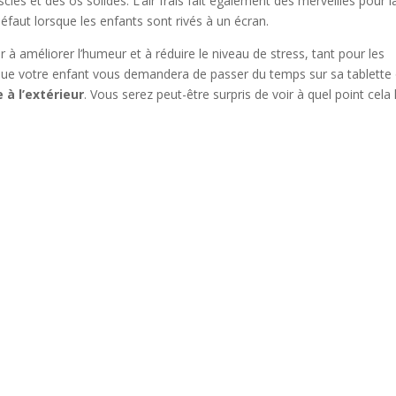
les et des os solides. L’air frais fait également des merveilles pour l
faut lorsque les enfants sont rivés à un écran.
uer à améliorer l’humeur et à réduire le niveau de stress, tant pour les
 que votre enfant vous demandera de passer du temps sur sa tablette
 à l’extérieur
. Vous serez peut-être surpris de voir à quel point cela 