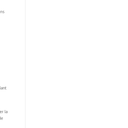
ons
dant
er la
de