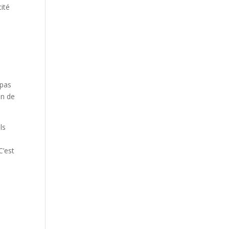
cité
t pas
on de
ls
C’est