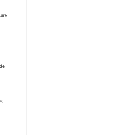
uire
 de
De