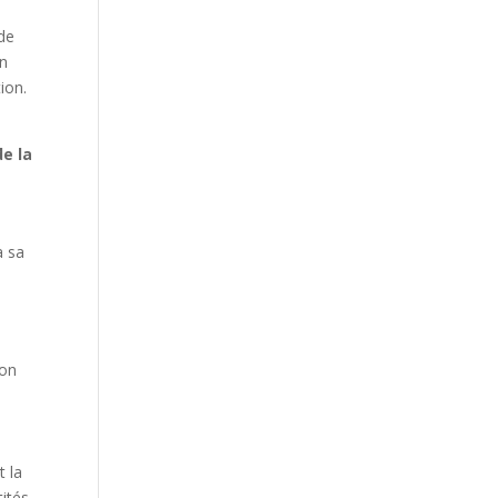
de
en
ion.
de la
à sa
ion
t la
tités