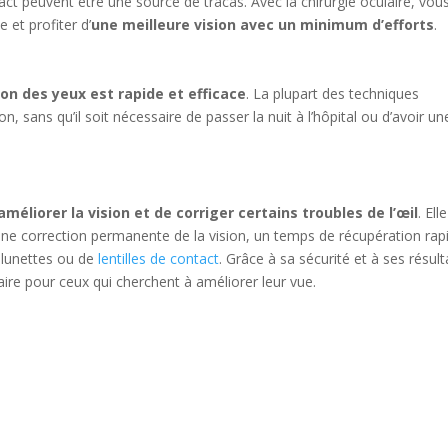
ntact peuvent être une source de tracas. Avec la chirurgie oculaire, vou
 et profiter d’
une meilleure vision avec un minimum d’efforts
.
on des yeux est rapide et efficace
. La plupart des techniques
, sans qu’il soit nécessaire de passer la nuit à l’hôpital ou d’avoir un
méliorer la vision et de corriger certains troubles de l’œil
. Elle
 correction permanente de la vision, un temps de récupération rap
e lunettes ou de
lentilles de contact
. Grâce à sa sécurité et à ses résult
aire pour ceux qui cherchent à améliorer leur vue.