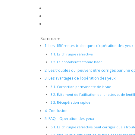
Sommaire
1.
Les différentes techniques d’opération des yeux
1.1.
La chirurgie réfractive
1.2.
La photokératectomie laser
2.
Les troubles qui peuvent être corrigés par une o
3.
Les avantages de l’opération des yeux
3.1.
Correction permanente de la vue
3.2.
Évitement de l’utilisation de lunettes et de lentil
3.3.
Récupération rapide
4.
Conclusion
5.
FAQ – Opération des yeux
5.1.
La chirurgie réfractive peut corriger quels troubl
5.2.
Jusqu’à quel âge peut-on se faire opérer des yeux