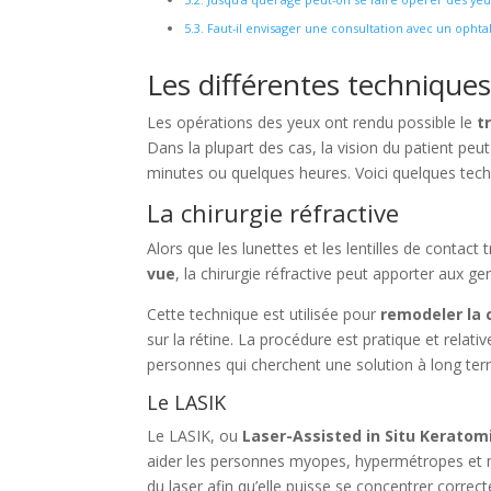
5.3.
Faut-il envisager une consultation avec un opht
Les différentes technique
Les opérations des yeux ont rendu possible le
t
Dans la plupart des cas, la vision du patient pe
minutes ou quelques heures. Voici quelques tec
La chirurgie réfractive
Alors que les lunettes et les lentilles de contact
vue
, la chirurgie réfractive peut apporter aux 
Cette technique est utilisée pour
remodeler la c
sur la rétine. La procédure est pratique et rela
personnes qui cherchent une solution à long ter
Le LASIK
Le LASIK, ou
Laser-Assisted in Situ Keratom
aider les personnes myopes, hypermétropes et m
du laser afin qu’elle puisse se concentrer correct