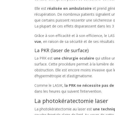
Elle est
réalisée en ambulatoire
et prend géné
récupération. De nombreux patients signalent une
que certains puissent ressentir une sécheresse ou
La plupart de ces effets disparaissent dans les 
Grâce à son efficacité et à son efficience, le L
vue
, en raison de sa sécurité et de ses résultat
La PKR (laser de surface)
La PRK est
une chirurgie oculaire
qui utilise 
surface. Cette procédure permet à la lumière de 
obstruction. Elle est encore moins invasive que le
d’hypermétropie et d’astigmatisme.
Comme le LASIK,
la PRK ne nécessite pas d
dans les heures qui suivent l’intervention.
La photokératectomie laser
La photokératectomie au laser est
une techniq
couche frontale claire de l’œil. Au cours de cett