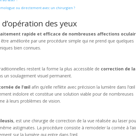
almologue ou directement avec un chirurgien ?
s d’opération des yeux
raitement rapide et efficace de nombreuses affections oculai
ut être améliorée par une procédure simple qui ne prend que quelques
hniques bien connues.
 traditionnelles restent la forme la plus accessible de
correction de la
gens un soulagement visuel permanent.
ornée de l’œil
afin qu’elle reflète avec précision la lumière dans l’œil
tivement indolore et constitue une solution viable pour de nombreuses
me à leurs problèmes de vision.
ileusis
, est une chirurgie de correction de la vue réalisée au laser po
ême astigmates. La procédure consiste à remodeler la cornée à l’ai
ement sur la lumière qui entre dans l’œil.