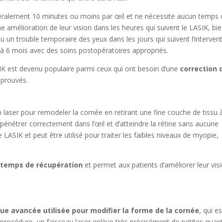
ralement 10 minutes ou moins par œil et ne nécessite aucun temps 
 amélioration de leur vision dans les heures qui suivent le LASIK, bi
 un trouble temporaire des yeux dans les jours qui suivent l’intervent
3 à 6 mois avec des soins postopératoires appropriés.
ASIK est devenu populaire parmi ceux qui ont besoin d’une
correction 
s prouvés.
un laser pour remodeler la cornée en retirant une fine couche de tissu 
pénétrer correctement dans l’œil et d’atteindre la rétine sans aucune
 LASIK et peut être utilisé pour traiter les faibles niveaux de myopie,
e temps de récupération
et permet aux patients d’améliorer leur vis
ue avancée utilisée pour modifier la forme de la cornée
, qui es
e procédure, un faisceau laser enlève très précisément de petites quan