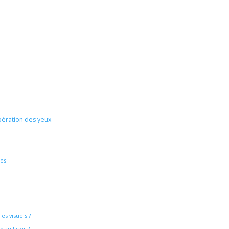
pération des yeux
les
es visuels ?
 au laser ?