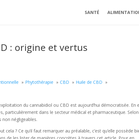
SANTÉ
ALIMENTATIO
D : origine et vertus
tionnelle
Phytothérapie
CBD
Huile de CBD
exploitation du cannabidiol ou CBD est aujourd’hui démocratisée. En e
ès, particulièrement dans le secteur médical et pharmaceutique. Selon
s non négligeables.
ut cela ? Ce qu’il faut remarquer au préalable, c’est qu’elle possède bi
 de les lister de manières concrètes à travers cet article. Pour en