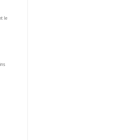
t le
ins