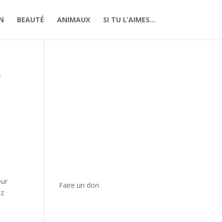
N
BEAUTÉ
ANIMAUX
SI TU L’AIMES…
e
our
Faire un don
ez