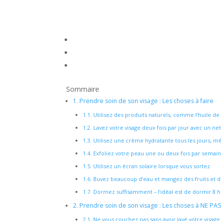
Sommaire
1.
Prendre soin de son visage : Les choses à faire
1.1.
Utilisez des produits naturels, comme l’huile de
1.2.
Lavez votre visage deux fois par jour avec un ne
1.3.
Utilisez une crème hydratante tous les jours, m
1.4.
Exfoliez votre peau une ou deux fois par semain
1.5.
Utilisez un écran solaire lorsque vous sortez
1.6.
Buvez beaucoup d’eau et mangez des fruits et d
1.7.
Dormez suffisamment – l’idéal est de dormir 8 h
2.
Prendre soin de son visage : Les choses à NE PAS
2.1.
Ne vous couchez pas sans avoir lavé votre visage