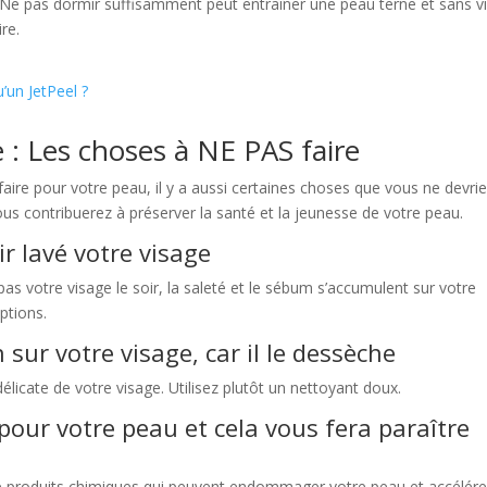
. Ne pas dormir suffisamment peut entraîner une peau terne et sans vi
re.
’un JetPeel ?
 : Les choses à NE PAS faire
ire pour votre peau, il y a aussi certaines choses que vous ne devri
ous contribuerez à préserver la santé et la jeunesse de votre peau.
r lavé votre visage
as votre visage le soir, la saleté et le sébum s’accumulent sur votre
ptions.
 sur votre visage, car il le dessèche
élicate de votre visage. Utilisez plutôt un nettoyant doux.
pour votre peau et cela vous fera paraître
de produits chimiques qui peuvent endommager votre peau et accélére