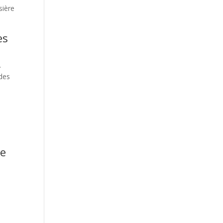
sière
es
.
 des
ne