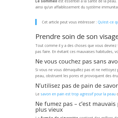
Le sommeil
est essentiel à la santé de la peau
ainsi qu’un affaiblissement du système immunitai
Cet article peut vous intéresser :
Qu’est-ce qu
Prendre soin de son visage
Tout comme il y a des choses que vous devriez fa
pas faire. En évitant ces mauvaises habitudes, v
Ne vous couchez pas sans avoi
Si vous ne vous démaquillez pas et ne nettoyez p
peau, obstruent les pores et provoquent des éru
N’utilisez pas de pain de savon
Le
savon en pain est trop agressif pour la peau
d
Ne fumez pas – c’est mauvais 
plus vieux
La
fumée de cigarette
contient des milliers 