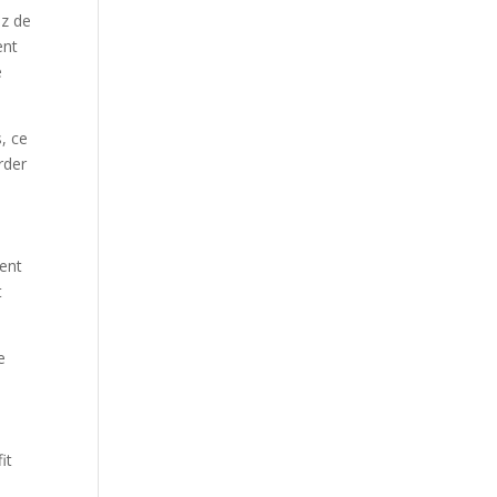
ez de
ent
e
, ce
rder
ment
t
e
it