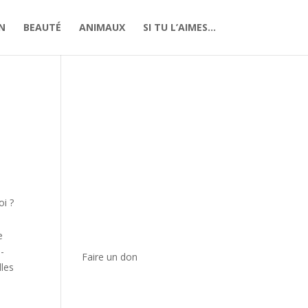
N
BEAUTÉ
ANIMAUX
SI TU L’AIMES…
oi ?
e
-
Faire un don
lles