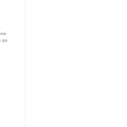
.
time
s qui