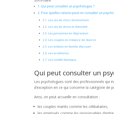
Sommaire
1.
Qui peut consulter un psychologue ?
2.
Pour quelles raisons peut-on consulter un psycho
2.1.
Les cas de chocs émotionnels
2.2.
Les cas de stress et d’anxiété
2.3.
Les personnes en dépression
2.4.
Les couples en instance de divorce
2.5.
Les enfants en famille d’accueil
2.6.
Les ex-détenus
2.7.
Les conflits familiaux
Qui peut consulter un psy
Les psychologues sont des professionnels qui i
d’exception en ce qui concerne la catégorie de p
Ainsi, on peut accueillir en consultation :
les couples mariés comme les célibataires,
les employés comme les responsables d’entre