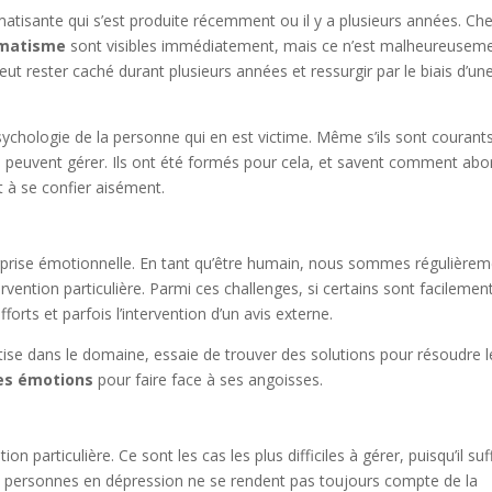
atisante qui s’est produite récemment ou il y a plusieurs années. Ch
umatisme
sont visibles immédiatement, mais ce n’est malheureusem
eut rester caché durant plusieurs années et ressurgir par le biais d’un
ychologie de la personne qui en est victime. Même s’ils sont courants
s peuvent gérer. Ils ont été formés pour cela, et savent comment abo
t à se confier aisément.
prise émotionnelle. En tant qu’être humain, nous sommes régulière
vention particulière. Parmi ces challenges, si certains sont facilemen
orts et parfois l’intervention d’un avis externe.
tise dans le domaine, essaie de trouver des solutions pour résoudre l
ses émotions
pour faire face à ses angoisses.
particulière. Ce sont les cas les plus difficiles à gérer, puisqu’il suff
Les personnes en dépression ne se rendent pas toujours compte de la