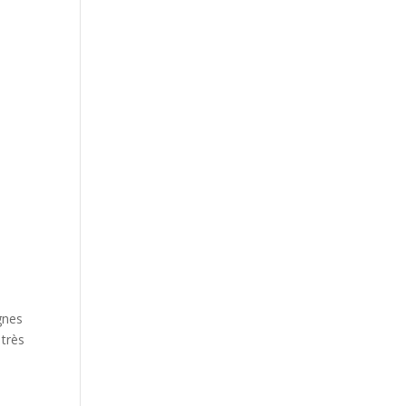
gnes
 très