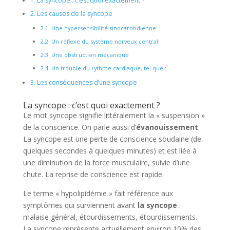
1.
La syncope : c’est quoi exactement ?
2.
Les causes de la syncope
2.1.
Une hypersensibilité sinocarotidienne
2.2.
Un réflexe du système nerveux central
2.3.
Une obstruction mécanique
2.4.
Un trouble du rythme cardiaque, tel que :
3.
Les conséquences d’une syncope
La syncope : c’est quoi exactement ?
Le mot syncope signifie littéralement la « suspension »
de la conscience. On parle aussi d’
évanouissement
.
La syncope est une perte de conscience soudaine (de
quelques secondes à quelques minutes) et est liée à
une diminution de la force musculaire, suivie d’une
chute. La reprise de conscience est rapide.
Le terme « hypolipidémie » fait référence aux
symptômes qui surviennent avant
la syncope
:
malaise général, étourdissements, étourdissements.
La syncope représente actuellement environ 10% des