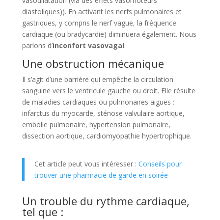
vasodilatation (via des effets vasomoteurs
diastoliques)). En activant les nerfs pulmonaires et
gastriques, y compris le nerf vague, la fréquence
cardiaque (ou bradycardie) diminuera également. Nous
parlons d’
inconfort vasovagal
.
Une obstruction mécanique
Il s’agit d’une barrière qui empêche la circulation
sanguine vers le ventricule gauche ou droit. Elle résulte
de maladies cardiaques ou pulmonaires aiguës :
infarctus du myocarde, sténose valvulaire aortique,
embolie pulmonaire, hypertension pulmonaire,
dissection aortique, cardiomyopathie hypertrophique.
Cet article peut vous intéresser :
Conseils pour
trouver une pharmacie de garde en soirée
Un trouble du rythme cardiaque,
tel que :