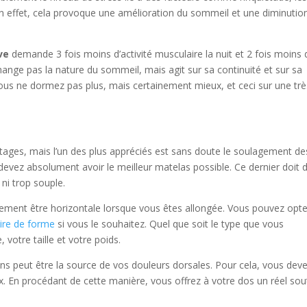
… En effet, cela provoque une amélioration du sommeil et une diminutio
ve
demande 3 fois moins d’activité musculaire la nuit et 2 fois moins 
change pas la nature du sommeil, mais agit sur sa continuité et sur sa
vous ne dormez pas plus, mais certainement mieux, et ceci sur une trè
ages, mais l’un des plus appréciés est sans doute le soulagement de
 devez absolument avoir le meilleur matelas possible. Ce dernier doit 
 ni trop souple.
itement être horizontale lorsque vous êtes allongée. Vous pouvez opte
re de forme
si vous le souhaitez. Quel que soit le type que vous
votre taille et votre poids.
ns peut être la source de vos douleurs dorsales. Pour cela, vous dev
ix. En procédant de cette manière, vous offrez à votre dos un réel sou