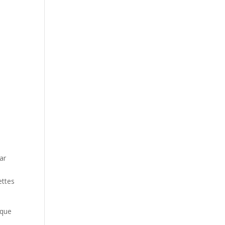
ar
ettes
 que
s