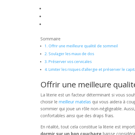
Sommaire
1.
Offrir une meilleure qualité de sommeil
2.
Soulager les maux de dos
3.
Préserver vos cervicales
4.
Limiter les risques d’allergie et préserver le capit
Offrir une meilleure quali
La literie est un facteur déterminant si vous so
choisir le
meilleur matelas
qui vous aidera à coup
sommier qui joue un rôle non-négligeable. Aussi, 
confortables ainsi que des draps frais.
En réalité, tout cela constitue la literie est imp
dormir sur un bon couchage
baisse considérab