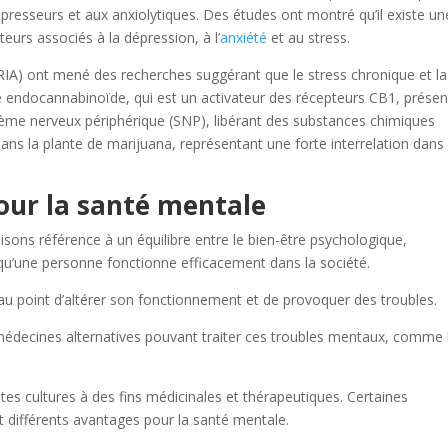
presseurs et aux anxiolytiques. Des études ont montré qu’il existe un
teurs associés à la dépression, à l’
anxiété
et au stress.
(RIA) ont mené des recherches suggérant que le stress chronique et la
me endocannabinoïde, qui est un activateur des récepteurs CB1, présen
tème nerveux périphérique (SNP), libérant des substances chimiques
ans la plante de marijuana, représentant une forte interrelation dans 
our la santé mentale
sons référence à un équilibre entre le bien-être psychologique,
r qu’une personne fonctionne efficacement dans la société.
 au point d’altérer son fonctionnement et de provoquer des troubles.
s médecines alternatives pouvant traiter ces troubles mentaux, comme 
ntes cultures à des fins médicinales et thérapeutiques. Certaines
t différents avantages pour la santé mentale.