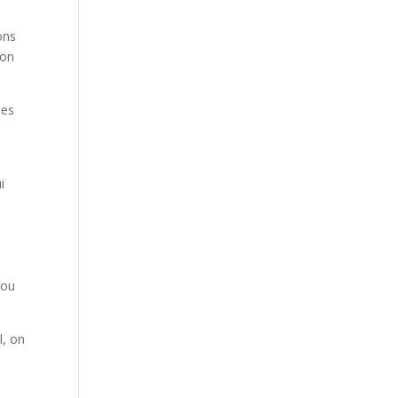
ons
son
des
i
 ou
l, on