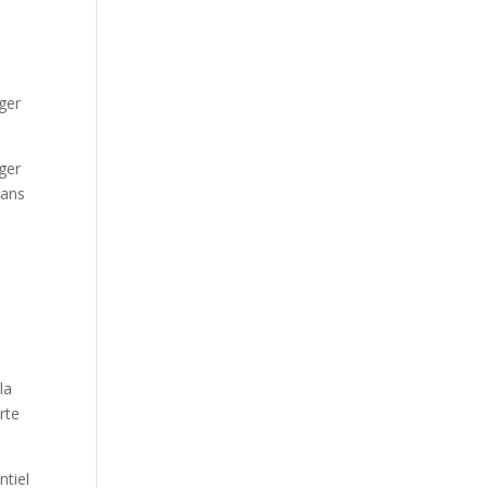
ger
ger
dans
la
rte
ntiel