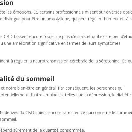
ssion
cte les émotions. Et, certains professionnels misent sur diverses opti
 se distingue pour être un anxiolytique, qui peut réguler l’humeur et, à 
e CBD fassent encore l’objet de plus d’essais et qu’il existe peu d’étu
eu une amélioration significative en termes de leurs symptômes
ident à réguler la neurotransmission cérébrale de la sérotonine. Ce qu
alité du sommeil
 et notre bien-être en général. Par conséquent, les personnes qui
tentiellement d’autres maladies, telles que la dépression, le diabète
duits dérivés du CBD soient encore rares, en ce qui concerne le sommei
e sommeil.
ut dépend sûrement de la quantité consommée.