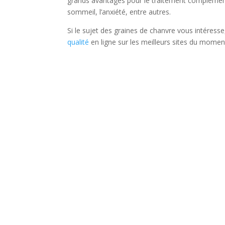
grands avantages pour le traitement complémenta
sommeil, l’anxiété, entre autres.
Si le sujet des graines de chanvre vous intéres
qualité
en ligne sur les meilleurs sites du moment