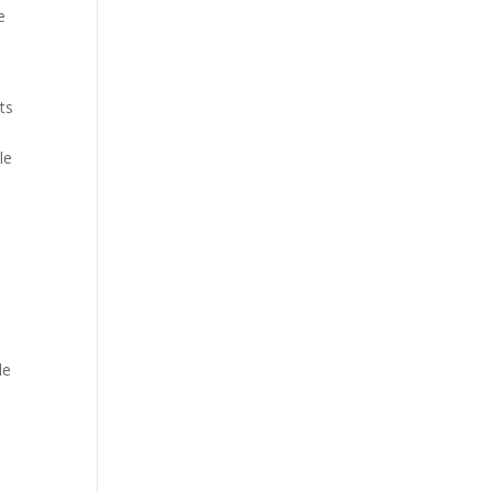
e
ts
le
le