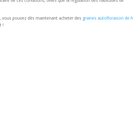
ire de ces conditions, telles que la régulation des habitudes de
se, vous pouvez dès maintenant acheter des
graines autofloraison de 
 !