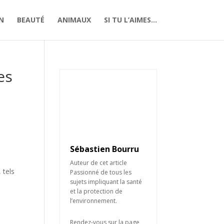
N
BEAUTÉ
ANIMAUX
SI TU L’AIMES…
es
Sébastien Bourru
Auteur de cet article
 tels
Passionné de tous les
sujets impliquant la santé
et la protection de
l’environnement.
Rendez-vous sur la page