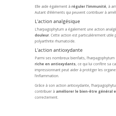
Elle aide également à
réguler l’immunité
, à am
Autant d’éléments qui peuvent contribuer à améli
L’action analgésique
L’harpagophytum a également une action analgési
douleur
. Cette action est particulièrement utile 
polyarthrite rhumatoïde.
L’action antioxydante
Parmi ses nombreux bienfaits, l’harpagophytum 
riche en antioxydants
, ce qui lui confère sa 
impressionnant peut aider à protéger les organe
l’inflammation.
Grâce à son action antioxydante, l’harpagophytum
contribuer à
améliorer le bien-être général
correctement.