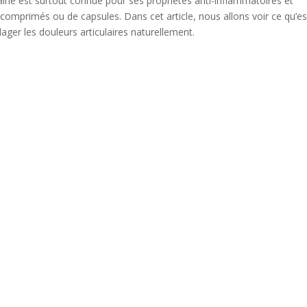
icaine est surtout connue pour ses propriétés anti-inflammatoires et
 comprimés ou de capsules. Dans cet article, nous allons voir ce qu’es
ger les douleurs articulaires naturellement.