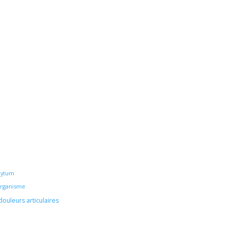
hytum
’organisme
douleurs articulaires