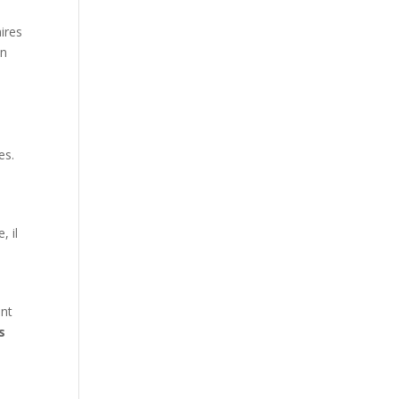
ires
un
es.
, il
ent
s