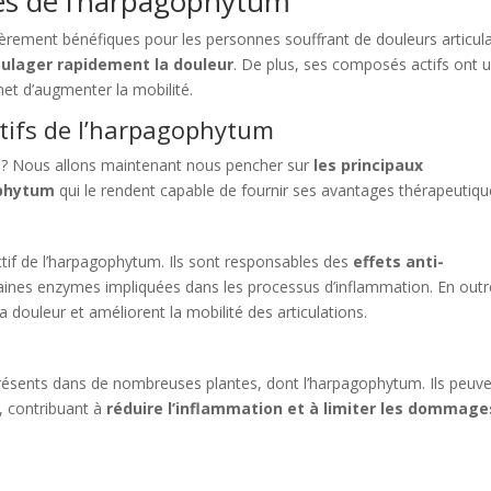
tés de l’harpagophytum
ièrement bénéfiques pour les personnes souffrant de douleurs articula
soulager rapidement la douleur
. De plus, ses composés actifs ont 
rmet d’augmenter la mobilité.
tifs de l’harpagophytum
e ? Nous allons maintenant nous pencher sur
les principaux
ophytum
qui le rendent capable de fournir ses avantages thérapeutiqu
tif de l’harpagophytum. Ils sont responsables des
effets anti-
taines enzymes impliquées dans les processus d’inflammation. En outre
 douleur et améliorent la mobilité des articulations.
ésents dans de nombreuses plantes, dont l’harpagophytum. Ils peuv
, contribuant à
réduire l’inflammation et à limiter les dommage