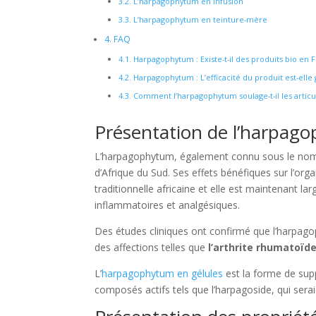
3.2.
L’harpagophytum en infusion
3.3.
L’harpagophytum en teinture-mère
4.
FAQ
4.1.
Harpagophytum : Existe-t-il des produits bio en 
4.2.
Harpagophytum : L’efficacité du produit est-elle 
4.3.
Comment l’harpagophytum soulage-t-il les articul
Présentation de l’harpag
L’harpagophytum, également connu sous le nom
d’Afrique du Sud. Ses effets bénéfiques sur l’or
traditionnelle africaine et elle est maintenant l
inflammatoires et analgésiques.
Des études cliniques ont confirmé que l’harpagop
des affections telles que
l’arthrite rhumatoïd
L’
harpagophytum en gélules
est la forme de sup
composés actifs tels que l’harpagoside, qui seraie