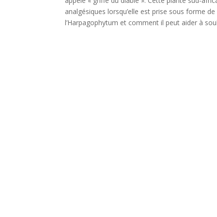
appelé « griffe du diable ». Cette plante sud-afr
analgésiques lorsqu’elle est prise sous forme de
l’Harpagophytum et comment il peut aider à soula