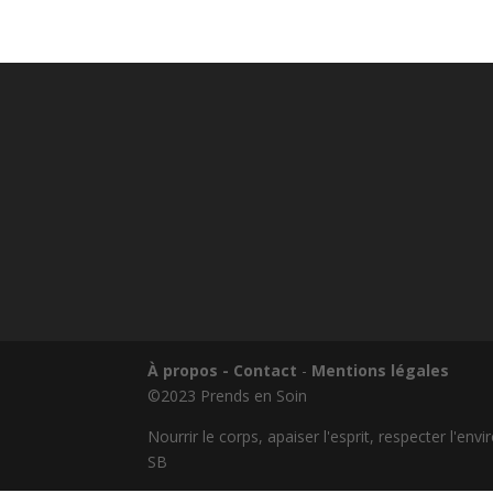
À propos - Contact
-
Mentions légales
©2023 Prends en Soin
Nourrir le corps, apaiser l'esprit, respecter l'en
SB