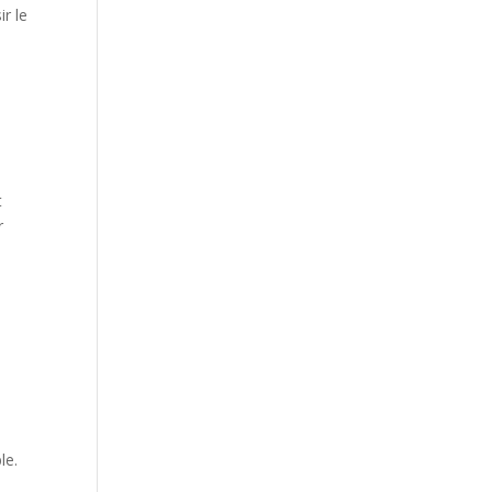
ir le
t
r
le.