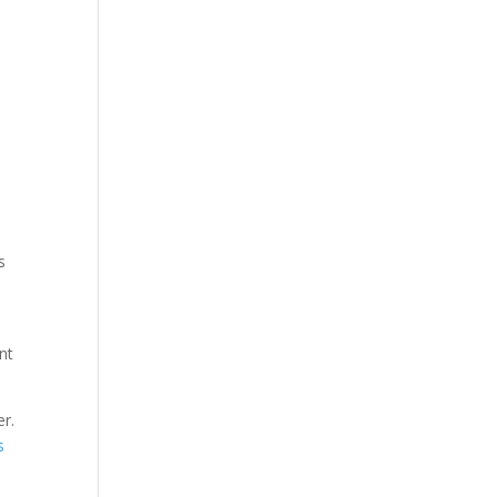
s
s
nt
er.
s