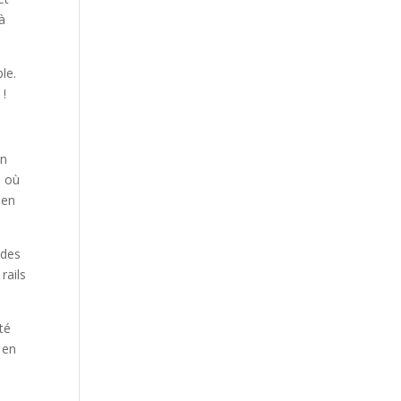
à
le.
 !
un
s où
 en
 des
rails
té
 en