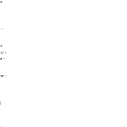
me
des
re
tifs
nté
enez
l
et