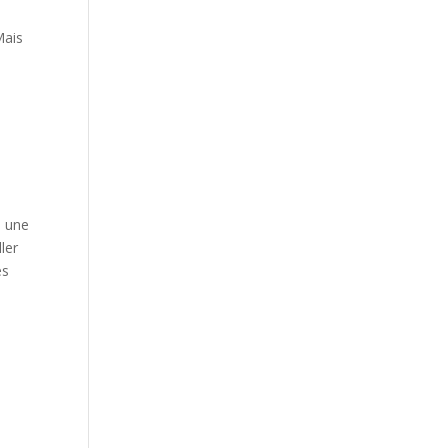
Mais
e une
ler
es