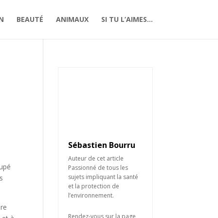
N
BEAUTÉ
ANIMAUX
SI TU L’AIMES…
Sébastien Bourru
Auteur de cet article
cupé
Passionné de tous les
sujets impliquant la santé
s
et la protection de
l’environnement.
ire
Rendez-vous sur la page