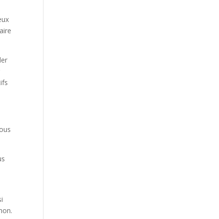
eux
aire
der
r
ifs
vous
us
si
hon.