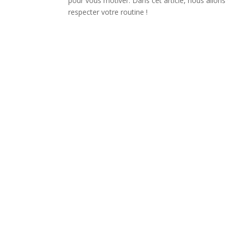
pour vous motiver. Dans cet article, nous allons
respecter votre routine !