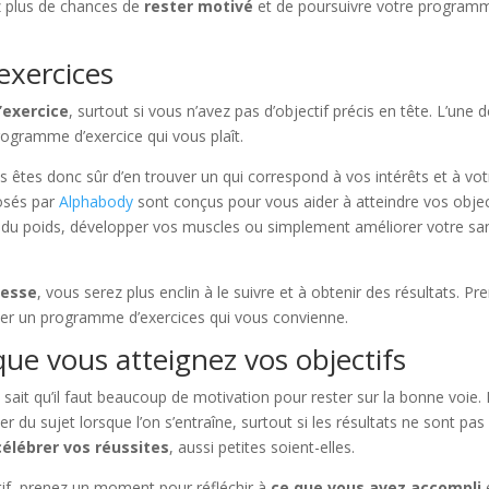
ez plus de chances de
rester motivé
et de poursuivre votre program
xercices
l’exercice
, surtout si vous n’avez pas d’objectif précis en tête. L’une 
rogramme d’exercice qui vous plaît.
 êtes donc sûr d’en trouver un qui correspond à vos intérêts et à vot
osés par
Alphabody
sont conçus pour vous aider à atteindre vos objec
 du poids, développer vos muscles ou simplement améliorer votre sa
resse
, vous serez plus enclin à le suivre et à obtenir des résultats. Pr
ver un programme d’exercices qui vous convienne.
sque vous atteignez vos objectifs
it qu’il faut beaucoup de motivation pour rester sur la bonne voie. I
er du sujet lorsque l’on s’entraîne, surtout si les résultats ne sont pas
célébrer vos réussites
, aussi petites soient-elles.
tif, prenez un moment pour réfléchir à
ce que vous avez accompli