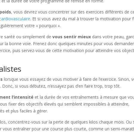
rez et la durée de votre programme de remise en forme.
poids
, vous devrez vous concentrer sur des exercices différents de c
cardiovasculaire
. Et si vous avez du mal à trouver la motivation pour f
 régulièrement votre « pourquoi ».
otre santé ou simplement de
vous sentir mieux
dans votre peau, gar
er sur la bonne voie. Prenez donc quelques minutes pour vous demande
rcice, puis servez-vous de cette motivation pour atteindre vos object
alistes
es
lorsque vous essayez de vous motiver à faire de l’exercice. Sinon, 
. Donc, si vous débutez, n’essayez pas d’en faire trop, trop tôt.
ent l’intensité
et la durée de vos entraînements à mesure que vo
 vous fixer des objectifs élevés qui semblent impossibles à atteindre,
s et plus faciles à gérer.
kilos, concentrez-vous sur la perte de quelques kilos chaque mois. Ou 
 vous entraîner pour une course plus courte, comme un semi-marat