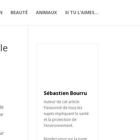
N
BEAUTÉ
ANIMAUX
SI TU L’AIMES…
le
Sébastien Bourru
Auteur de cet article
de
Passionné de tous les
sujets impliquant la santé
ne
et la protection de
l’environnement.
ur
Rendez-vous sur la page