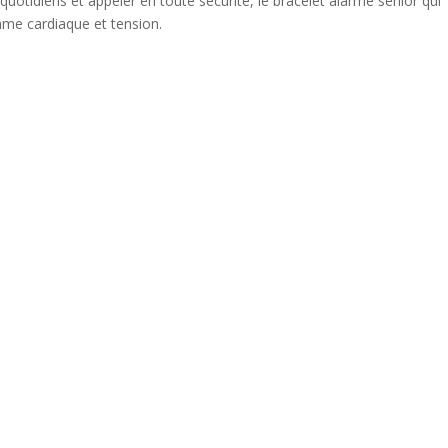
 quotidiens et appeler en toute sécurité, le bracelet alarme senior qui
hme cardiaque et tension.