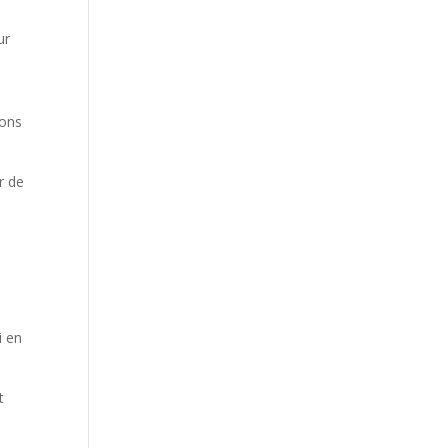
ur
ions
r de
i en
t