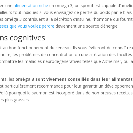
avec une
alimentation riche
en oméga 3, un sportif est capable d’améli
illeurs tout indiqués si vous envisagez de perdre du poids par le biais
es oméga 3 contribuent à la sécrétion d’insuline, l’hormone qui fourni
isses que vous voulez perdre
deviennent une source d’énergie.
ns cognitives
t au bon fonctionnement du cerveau. Ils vous éviteront de connaître
ire, les problèmes de concentration ou une altération des facultés
combattre les maladies neurodégénératives telles que Alzheimer, ou l
nts, les
oméga 3 sont vivement conseillés dans leur alimentat
st particulièrement recommandé pour leur garantir un développemen
 Voilà pourquoi le saumon est incorporé dans de nombreuses recettes
es plus grasses.