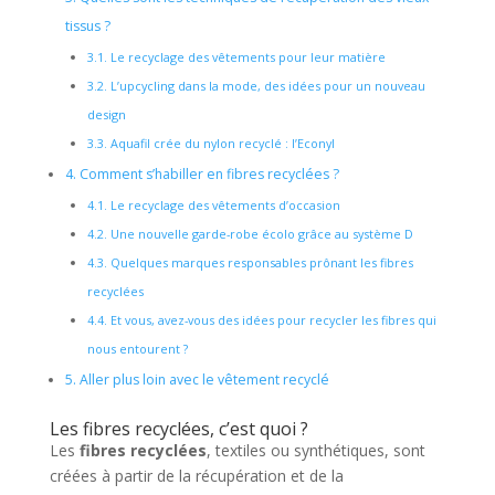
tissus ?
3.1.
Le recyclage des vêtements pour leur matière
3.2.
L’upcycling dans la mode, des idées pour un nouveau
design
3.3.
Aquafil crée du nylon recyclé : l’Econyl
4.
Comment s’habiller en fibres recyclées ?
4.1.
Le recyclage des vêtements d’occasion
4.2.
Une nouvelle garde-robe écolo grâce au système D
4.3.
Quelques marques responsables prônant les fibres
recyclées
4.4.
Et vous, avez-vous des idées pour recycler les fibres qui
nous entourent ?
5.
Aller plus loin avec le vêtement recyclé
Les fibres recyclées, c’est quoi ?
Les
fibres recyclées
, textiles ou synthétiques, sont
créées à partir de la récupération et de la