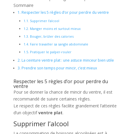
Sommaire
1.
Respecter les 5 règles d’or pour perdre du ventre
1.1.
Supprimer l’alcool
1.2.
Manger moins et surtout mieux
1.3.
Bouger, brûler des calories
1.4.
Faire travailler sa sangle abdominale
1.5.
Pratiquer le palper-rouler
2.
La ceinture ventre plat : une astuce minceur bien utile
3.
Prendre son temps pour mincir, c’est mieux
Respecter les 5 règles d’or pour perdre du
ventre
Pour se donner la chance de mincir du ventre, il est
recommandé de suivre certaines règles.
Le respect de ces règles facilite grandement l’atteinte
d’un objectif
ventre plat
.
Supprimer l’alcool
La consommation de boissons alcoolisées est à